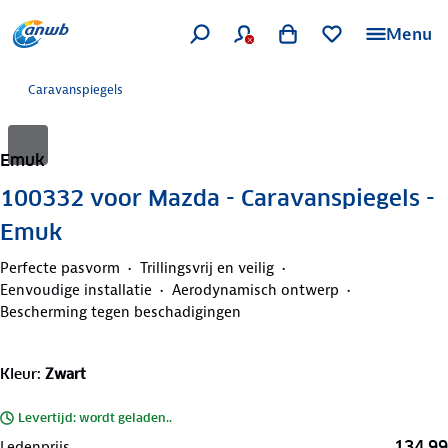
Menu
Caravanspiegels
Emuk
100332 voor Mazda - Caravanspiegels -
Emuk
Perfecte pasvorm
Trillingsvrij en veilig
Eenvoudige installatie
Aerodynamisch ontwerp
Bescherming tegen beschadigingen
Kleur
:
Zwart
Levertijd: wordt geladen..
134,99
Ledenprijs