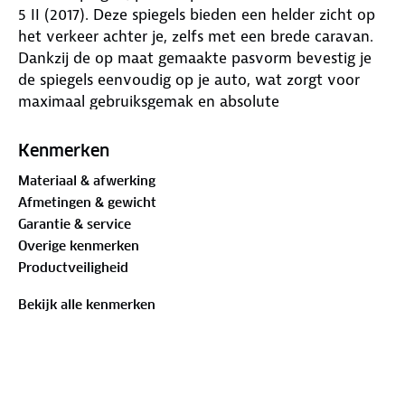
5 II (2017). Deze spiegels bieden een helder zicht op
het verkeer achter je, zelfs met een brede caravan.
Dankzij de op maat gemaakte pasvorm bevestig je
de spiegels eenvoudig op je auto, wat zorgt voor
maximaal gebruiksgemak en absolute
trillingsvrijheid. Het uiterlijk van de spiegels komt
overeen met het originele ontwerp van je auto.
Kenmerken
Materiaal & afwerking
De voertuigspecifieke bevestigingsbeugel van
Afmetingen & gewicht
trillingsdempend gegoten aluminium garandeert een
Garantie & service
nauwsluitende pasvorm met minimale trillingen. De
Overige kenmerken
aerodynamische spiegelkop en het elegante
Productveiligheid
ontwerp bieden zowel veiligheid als
betrouwbaarheid. De installatie is ongecompliceerd
Bekijk alle kenmerken
en vereist geen gereedschap dankzij de
vleugelschroef. De schuimrubberen laag op de
beugel beschermt tegen beschadigingen en krassen.
Alle onderdelen zijn gemaakt van corrosiebestendige
materialen, en de gepoedercoate aluminium houder