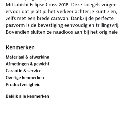
Mitsubishi Eclipse Cross 2018. Deze spiegels zorgen
ervoor dat je altijd het verkeer achter je kunt zien,
zelfs met een brede caravan. Dankzij de perfecte
pasvorm is de bevestiging eenvoudig en trillingsvrij.
Bovendien sluiten ze naadloos aan bij het originele
spiegelontwerp van je auto.
Kenmerken
De voertuigspecifieke bevestigingsbeugel, gemaakt
Materiaal & afwerking
van gegoten aluminium, biedt optimale stabiliteit.
Afmetingen & gewicht
Het elegante ontwerp en de aerodynamische
Garantie & service
spiegelkop dragen bij aan een veilige rijervaring. De
Overige kenmerken
vleugelschroef maakt installatie zonder gereedschap
Productveiligheid
mogelijk, terwijl de schuimrubberen laag op de
beugel beschermt tegen krassen en beschadigingen.
Bekijk alle kenmerken
Alle onderdelen zijn vervaardigd uit
corrosiebestendige materialen, waaronder een
gepoedercoate aluminium houder en een 2-
puntsbevestiging.