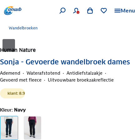
Menu
Wandelbroeken
Human Nature
Sonja - Gevoerde wandelbroek dames
Ademend
Waterafstotend
Antidiefstalzakje
Gevoerd met fleece
Uitvouwbare broekzakreflectie
klant: 8.9
Kleur
:
Navy