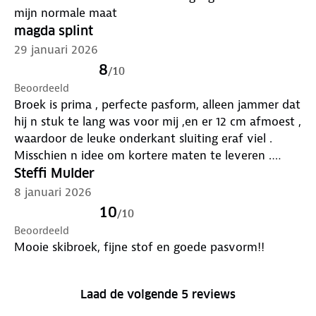
mijn normale maat
magda splint
29 januari 2026
8
/
10
Beoordeeld
Broek is prima , perfecte pasform, alleen jammer dat
hij n stuk te lang was voor mij ,en er 12 cm afmoest ,
waardoor de leuke onderkant sluiting eraf viel .
Misschien n idee om kortere maten te leveren .
Maar hij zit lekker om in te wandelen
Steffi Mulder
8 januari 2026
10
/
10
Beoordeeld
Mooie skibroek, fijne stof en goede pasvorm!!
Laad de volgende 5 reviews