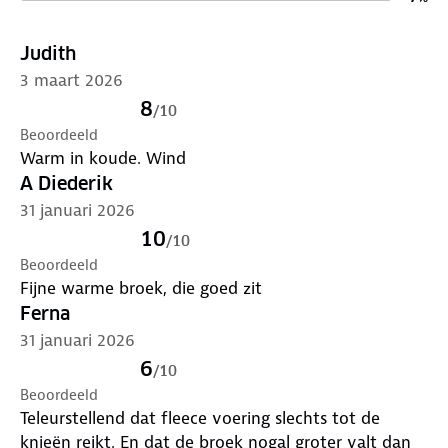
Is je kleding aan vervanging toe? Lever het in bij
Judith
onze winkels. Wij geven er een nieuwe bestemming
aan.
3 maart 2026
8
/
10
Beoordeeld
Warm in koude. Wind
A Diederik
31 januari 2026
10
/
10
Beoordeeld
Fijne warme broek, die goed zit
Ferna
31 januari 2026
6
/
10
Beoordeeld
Teleurstellend dat fleece voering slechts tot de
knieën reikt. En dat de broek nogal groter valt dan