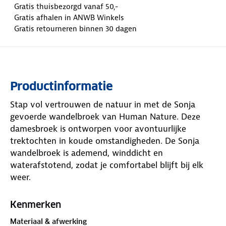
Gratis thuisbezorgd vanaf 50,-
Gratis afhalen in ANWB Winkels
Gratis retourneren binnen 30 dagen
Productinformatie
Stap vol vertrouwen de natuur in met de Sonja
gevoerde wandelbroek van Human Nature. Deze
damesbroek is ontworpen voor avontuurlijke
trektochten in koude omstandigheden. De Sonja
wandelbroek is ademend, winddicht en
waterafstotend, zodat je comfortabel blijft bij elk
weer.
Maar er is meer! De wandelbroek heeft een handig
Kenmerken
antidiefstalzakje aan de binnenzijde van de
Materiaal & afwerking
tailleband. Hier kun je veilig je waardevolle spullen