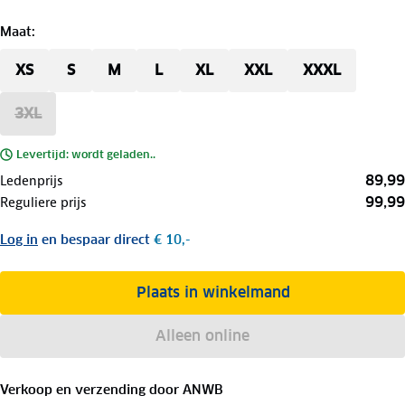
Maat
:
XS
S
M
L
XL
XXL
XXXL
3XL
Levertijd: wordt geladen..
89,99
Ledenprijs
99,99
Reguliere prijs
Log in
en bespaar direct
€ 10,-
Plaats in winkelmand
Alleen online
Verkoop en verzending door
ANWB