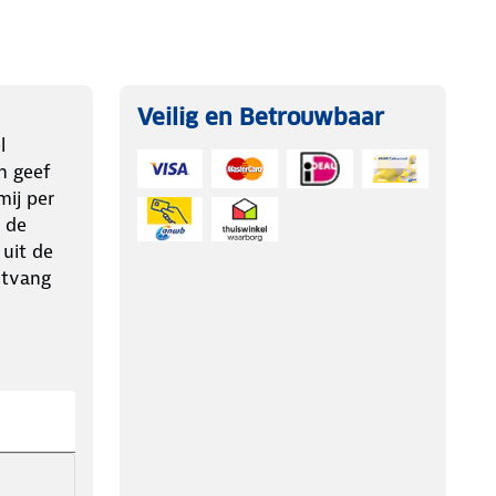
Veilig en Betrouwbaar
l
n geef
ij per
 de
 uit de
ntvang