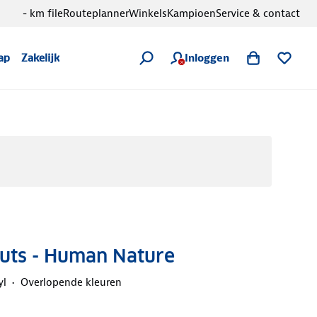
- km file
Routeplanner
Winkels
Kampioen
Service & contact
Inloggen
ap
Zakelijk
Muts - Human Nature
yl
Overlopende kleuren