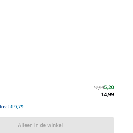
5,20
12,99
14,99
irect
€ 9,79
Alleen in de winkel