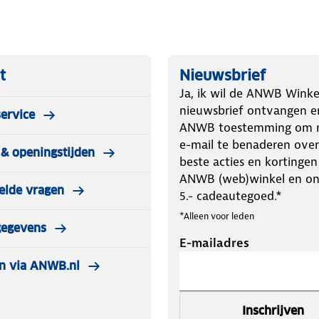
t
Nieuwsbrief
Ja, ik wil de ANWB Winke
nieuwsbrief ontvangen e
ervice
ANWB toestemming om m
e-mail te benaderen over
& openingstijden
beste acties en kortingen
ANWB (web)winkel en o
elde vragen
5.- cadeautegoed.*
*Alleen voor leden
gegevens
E-mailadres
n via ANWB.nl
Inschrijven