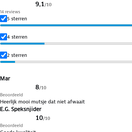
9,1
/
10
14 reviews
5 sterren
4 sterren
2 sterren
Mar
8
/
10
Beoordeeld
Heerlijk mooi mutsje dat niet afwaait
E.G. Speksnjider
10
/
10
Beoordeeld