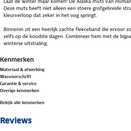
Laat de winter maar komen! De Alaska muts van Human N
Deze muts heeft niet alleen een stoere grofgebreide str
kleurverloop dat zeker in het oog springt.
Binnenin zit een heerlijk zachte fleeceband die ervoor zo
zelfs op de koudste dagen. Combineer hem met de bijp
winterse uitstraling.
Materiaal:
Kenmerken
100% acryl
Materiaal & afwerking
Wasvoorschrift
Garantie & service
Overige kenmerken
Bekijk alle kenmerken
Reviews