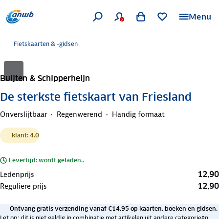
Menu
Fietskaarten & -gidsen
Buijten & Schipperheijn
De sterkste fietskaart van Friesland
Onverslijtbaar
Regenwerend
Handig formaat
klant: 4.0
Levertijd: wordt geladen..
12,90
Ledenprijs
12,90
Reguliere prijs
Ontvang gratis verzending vanaf €14,95 op kaarten, boeken en gidsen.
Let op: dit is niet geldig in combinatie met artikelen uit andere categorieën.