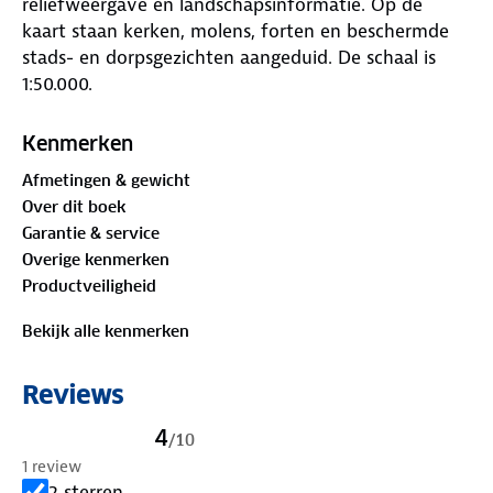
reliëfweergave en landschapsinformatie. Op de
kaart staan kerken, molens, forten en beschermde
stads- en dorpsgezichten aangeduid. De schaal is
1:50.000.
De onverslijtbare kaart is perfect voor fietsen en
Kenmerken
wandelen. Hij blijft leesbaar, ook op de vouwen, en
Afmetingen & gewicht
is waterbestendig. Gebruik de webcodes voor
Over dit boek
informatie over veerdiensten, overnachtingen en
Garantie & service
campings. Plan je route met fietsknooppunten,
Overige kenmerken
landelijke fietsroutes, streekpaden en LAW-routes.
Productveiligheid
Geniet van Friesland!
Bekijk alle kenmerken
Reviews
4
/
10
1 review
2 sterren