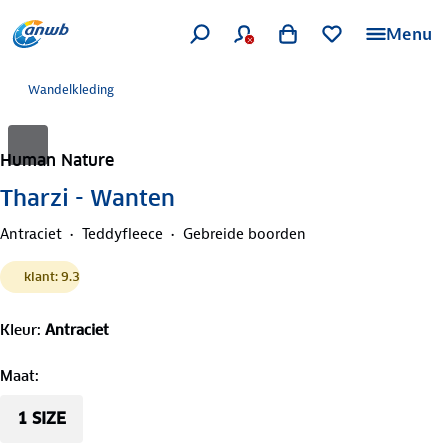
Menu
Wandelkleding
Human Nature
Tharzi - Wanten
Antraciet
Teddyfleece
Gebreide boorden
klant: 9.3
Kleur
:
Antraciet
Maat
:
1 SIZE