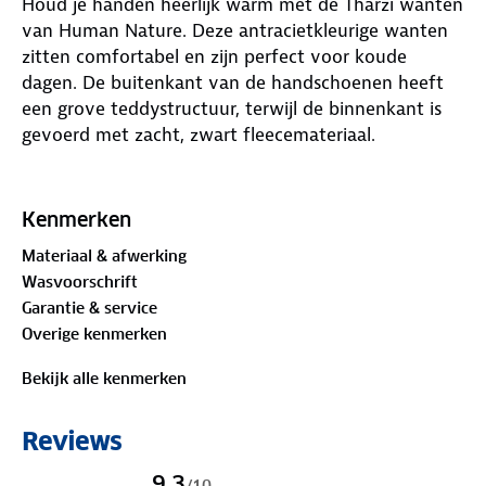
Houd je handen heerlijk warm met de Tharzi wanten
van Human Nature. Deze antracietkleurige wanten
zitten comfortabel en zijn perfect voor koude
dagen. De buitenkant van de handschoenen heeft
een grove teddystructuur, terwijl de binnenkant is
gevoerd met zacht, zwart fleecemateriaal.
De gebreide boorden zorgen ervoor dat de wanten
goed aansluiten en geen koude lucht binnenlaten.
Kenmerken
Bovendien zijn de wanten eenvoudig wasbaar en
Materiaal & afwerking
behouden ze hun vorm. Draag de Tharzi wanten
Wasvoorschrift
met de bijpassende col!
Garantie & service
Overige kenmerken
Bekijk alle kenmerken
Reviews
9,3
/
10