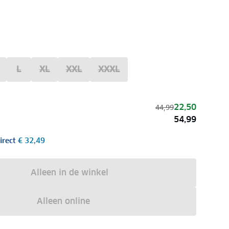
L
XL
XXL
XXXL
22,50
44,99
54,99
irect
€ 32,49
Alleen in de winkel
Alleen online