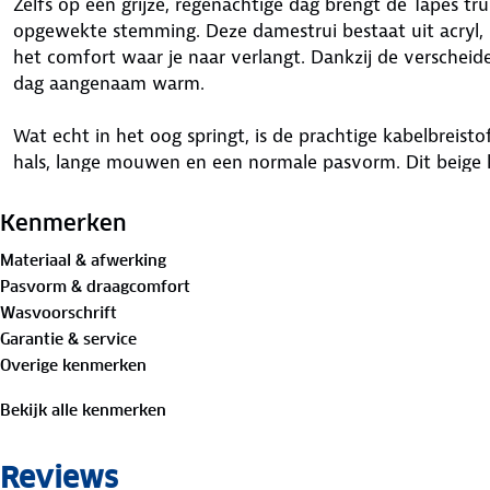
Zelfs op een grijze, regenachtige dag brengt de Tapes t
opgewekte stemming. Deze damestrui bestaat uit acryl, 
het comfort waar je naar verlangt. Dankzij de verscheide
dag aangenaam warm.
Wat echt in het oog springt, is de prachtige kabelbreisto
hals, lange mouwen en een normale pasvorm. Dit beige 
ideaal voor een relaxed weekend thuis of een actieve da
Kenmerken
Materialen:
Materiaal & afwerking
45% acryl
Pasvorm & draagcomfort
32% polyester
Wasvoorschrift
15% polyamide
Garantie & service
8% wol
Overige kenmerken
Is je kleding aan vervanging toe? Lever het in bij onze 
Bekijk alle kenmerken
bestemming aan.
Reviews
Model is 1m77 en draagt maat S