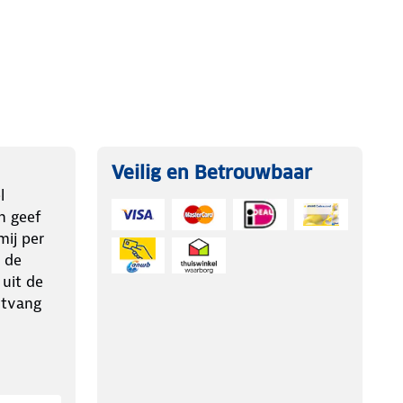
Veilig en Betrouwbaar
l
n geef
ij per
 de
 uit de
ntvang