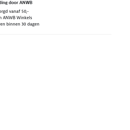
ding door
ANWB
orgd vanaf 50,-
 in ANWB Winkels
ren binnen 30 dagen