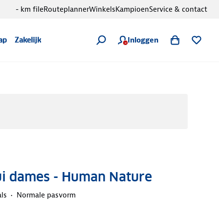
- km file
Routeplanner
Winkels
Kampioen
Service & contact
Inloggen
ap
Zakelijk
ui dames - Human Nature
ls
Normale pasvorm