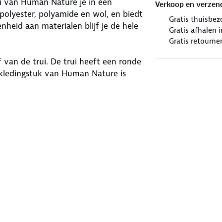
rui van Human Nature je in een
Verkoop en verzen
polyester, polyamide en wol, en biedt
Gratis thuisbez
nheid aan materialen blijf je de hele
Gratis afhalen
Gratis retourne
f van de trui. De trui heeft een ronde
kledingstuk van Human Nature is
g buiten.
winkels. Wij geven er een nieuwe