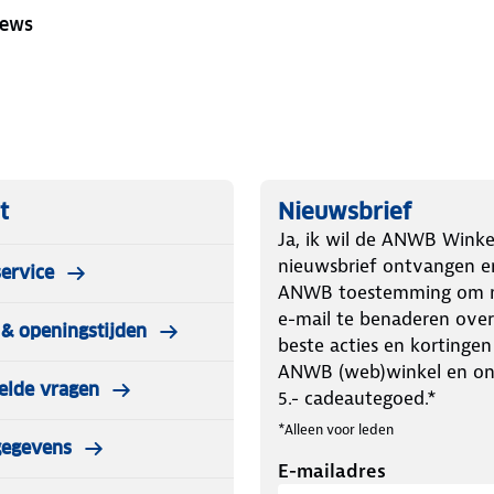
iews
t
Nieuwsbrief
Ja, ik wil de ANWB Winke
nieuwsbrief ontvangen e
ervice
ANWB toestemming om m
e-mail te benaderen over
& openingstijden
beste acties en kortingen
ANWB (web)winkel en o
elde vragen
5.- cadeautegoed.*
*Alleen voor leden
gegevens
E-mailadres