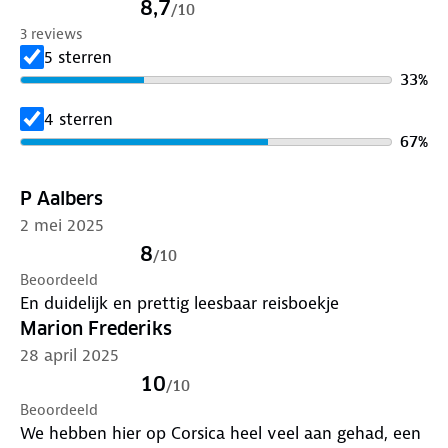
8,7
/
10
eten en drinken en uitgaan.
3 reviews
ANWB Extra is de succesvolste reisgidsenserie van
5 sterren
Nederland! Met al meer dan 6 miljoen gidsen
33
%
verkocht over meer dan 100 titels, biedt deze serie
een reisgids voor nagenoeg iedere denkbare
4 sterren
bestemming.
67
%
P Aalbers
2 mei 2025
8
/
10
Beoordeeld
En duidelijk en prettig leesbaar reisboekje
Marion Frederiks
28 april 2025
10
/
10
Beoordeeld
We hebben hier op Corsica heel veel aan gehad, een