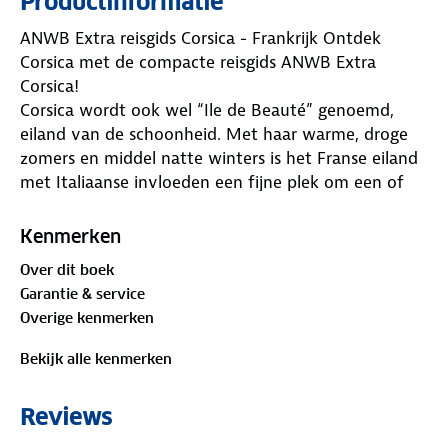
Productinformatie
ANWB Extra reisgids Corsica - Frankrijk Ontdek
Corsica met de compacte reisgids ANWB Extra
Corsica!
Corsica wordt ook wel “Ile de Beauté” genoemd,
eiland van de schoonheid. Met haar warme, droge
zomers en middel natte winters is het Franse eiland
met Italiaanse invloeden een fijne plek om een of
twee weken te vertoeven. De ANWB Extra reisgids
Corsica biedt naast heel veel praktische tips over
Kenmerken
campings, vakantiehuizen, hotels en vervoer ook 15
Over dit boek
inspirerende bezienswaardigheden die je niet mag
Garantie & service
missen.
Overige kenmerken
Wandel door de bergpas van het Bavellamassief,
volg de wijnroute van Patrimonio en beklim de
Bekijk alle kenmerken
citadel van Corte.
Deze kleine reisgids past gemakkelijk in de handtas
Reviews
en heeft een handige uitneembare kaart met
daarop de beste tips voor overnachten, winkelen,