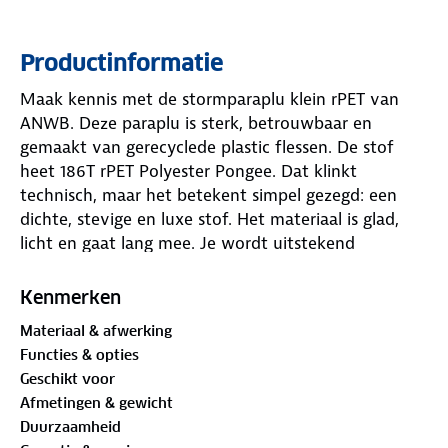
Productinformatie
Maak kennis met de stormparaplu klein rPET van
ANWB. Deze paraplu is sterk, betrouwbaar en
gemaakt van gerecyclede plastic flessen. De stof
heet 186T rPET Polyester Pongee. Dat klinkt
technisch, maar het betekent simpel gezegd: een
dichte, stevige en luxe stof. Het materiaal is glad,
licht en gaat lang mee. Je wordt uitstekend
beschermd tegen weer en wind.
Kenmerken
De paraplu zelf is ontworpen voor zware stormen.
Materiaal & afwerking
Dankzij de dubbele laag kan de wind erdoorheen
Functies & opties
waaien. Daardoor houdt hij het zelfs vol bij
Geschikt voor
windkracht 10. Het stevige mechanisme zorgt ervoor
Afmetingen & gewicht
dat hij je niet in de steek laat. Met een diameter van
Duurzaamheid
95 cm en een lengte van 41 cm blijf je goed droog.