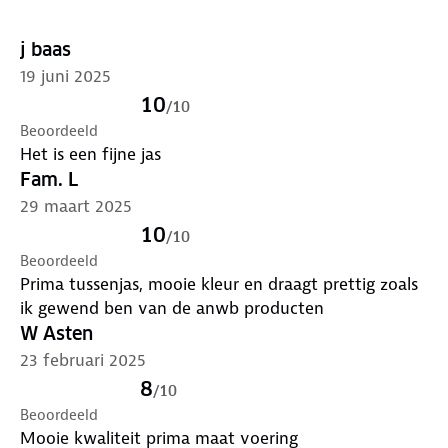
bestemming aan.
j baas
Model groen is 1m77 en draagt maat S
19 juni 2025
Model roze is 1m78 en draagt maat S
10
/
10
Model petrol is 1m77 en draagt maat S
Beoordeeld
Het is een fijne jas
Fam. L
29 maart 2025
10
/
10
Beoordeeld
Prima tussenjas, mooie kleur en draagt prettig zoals
ik gewend ben van de anwb producten
W Asten
23 februari 2025
8
/
10
Beoordeeld
Mooie kwaliteit prima maat voering