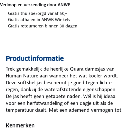
Verkoop en verzending door
ANWB
Gratis thuisbezorgd vanaf 50,-
Gratis afhalen in ANWB Winkels
Gratis retourneren binnen 30 dagen
Productinformatie
Trek gemakkelijk de heerlijke Quara damesjas van
Human Nature aan wanneer het wat koeler wordt.
Deze softshelljas beschermt je goed tegen lichte
regen, dankzij de waterafstotende eigenschappen.
De jas heeft geen getapete naden. Wél is hij ideaal
voor een herfstwandeling of een dagje uit als de
temperatuur daalt. Met een ademend vermogen tot
5.000 gm en winddichte kwaliteiten blijf je warm,
zelfs als de wind opsteekt.
Kenmerken