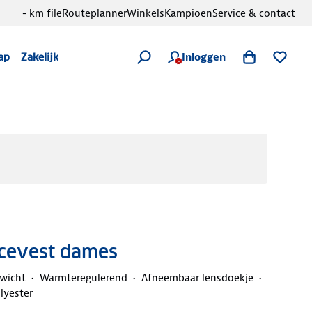
- km file
Routeplanner
Winkels
Kampioen
Service & contact
Inloggen
ap
Zakelijk
ecevest dames
ewicht
Warmteregulerend
Afneembaar lensdoekje
lyester