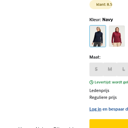
klant: 8.5
Kleur
:
Navy
Maat
:
S
M
L
Levertijd: wordt ge
Ledenprijs
Reguliere prijs
Log in
en bespaar d