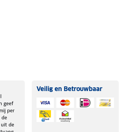
Veilig en Betrouwbaar
l
n geef
ij per
 de
 uit de
ntvang