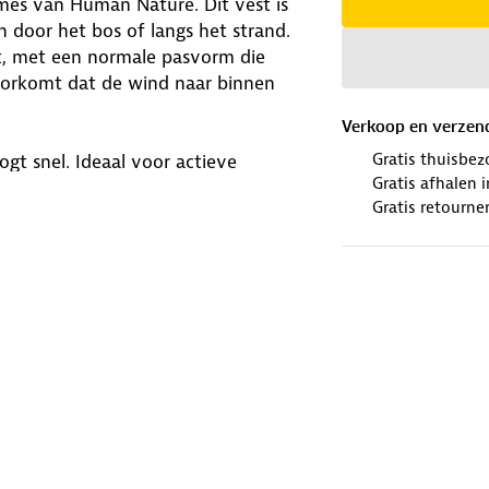
ames van Human Nature. Dit vest is
 door het bos of langs het strand.
bt, met een normale pasvorm die
 voorkomt dat de wind naar binnen
Verkoop en verzen
Gratis thuisbez
ogt snel. Ideaal voor actieve
Gratis afhalen
voor extra bescherming. Het is
Gratis retourne
cevest heeft een lensdoekje in de
il, cameralens of telefoon. Is dit
winkels. Wij geven er een nieuwe