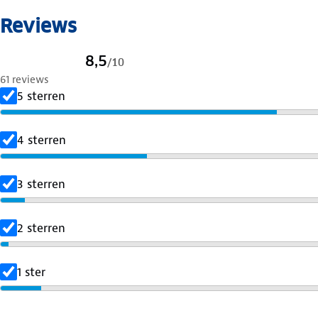
Model navy is 1m77 en draagt maat S
Reviews
Model donkerrood is 1m77 en draagt maat S
Model groen is 1m78 en draagt maat S
8,5
/
10
61 reviews
5 sterren
4 sterren
3 sterren
2 sterren
1 ster