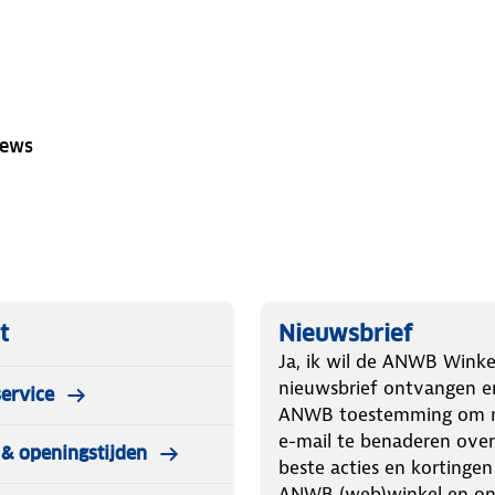
iews
t
Nieuwsbrief
Ja, ik wil de ANWB Winke
nieuwsbrief ontvangen e
ervice
ANWB toestemming om m
e-mail te benaderen over
& openingstijden
beste acties en kortingen
ANWB (web)winkel en o