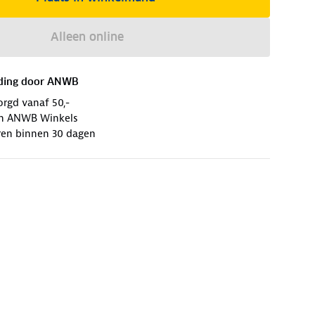
Alleen online
ding door
ANWB
orgd vanaf 50,-
 in ANWB Winkels
ren binnen 30 dagen