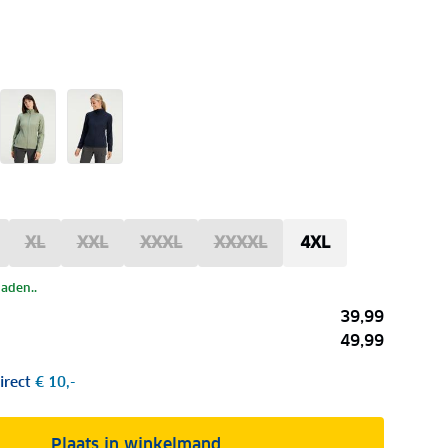
XL
XXL
XXXL
XXXXL
4XL
laden..
39,99
49,99
irect
€ 10,-
Plaats in winkelmand