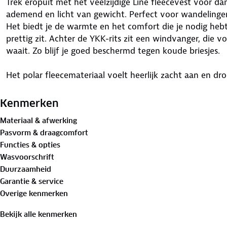
Trek eropuit met het veelzijdige Line fleecevest voor d
ademend en licht van gewicht. Perfect voor wandelingen
Het biedt je de warmte en het comfort die je nodig he
prettig zit. Achter de YKK-rits zit een windvanger, die
waait. Zo blijf je goed beschermd tegen koude briesjes.
Het polar fleecemateriaal voelt heerlijk zacht aan en dro
uitstapjes. Het vest heeft een handige opstaande kraag 
verkrijgbaar in navy, donkerrood en groen. Het Line flee
Kenmerken
rechterzak, handig voor het schoonmaken van je (zonne)br
Materiaal & afwerking
functionele en modieuze damesvest iets voor jou?
Pasvorm & draagcomfort
Functies & opties
Materialen:
Wasvoorschrift
70%
gerecycled polyester
Duurzaamheid
30% polyester
Garantie & service
Overige kenmerken
Is je kleding aan vervanging toe? Lever het in bij onze 
bestemming aan.
Bekijk alle kenmerken