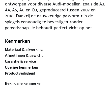
ontworpen voor diverse Audi-modellen, zoals de A3,
A4, A5, A6 en Q3, geproduceerd tussen 2007 en
2018. Dankzij de nauwkeurige pasvorm zijn de
spiegels eenvoudig te bevestigen zonder
gereedschap. Je behoudt perfect zicht op het
verkeer achter je, zelfs met een brede caravan. Het
ontwerp past naadloos bij je originele spiegels.
Kenmerken
Materiaal & afwerking
De specifieke bevestigingsbeugels van
Afmetingen & gewicht
trillingsdempend gegoten aluminium zorgen voor
Garantie & service
een stabiele en trillingsvrije montage. De
Overige kenmerken
aerodynamische spiegelkoppen verminderen
Productveiligheid
windweerstand, terwijl de schuimrubberen laag op
de beugels beschermt tegen beschadigingen en
Bekijk alle kenmerken
krassen. Alle onderdelen zijn vervaardigd uit
corrosiebestendige materialen voor een lange
levensduur.
De set bevat twee bevestigingsbeugels (links en