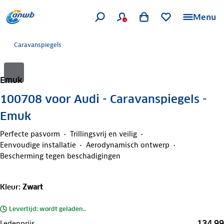
Menu
Caravanspiegels
Emuk
100708 voor Audi - Caravanspiegels -
Emuk
Perfecte pasvorm
Trillingsvrij en veilig
Eenvoudige installatie
Aerodynamisch ontwerp
Bescherming tegen beschadigingen
Kleur
:
Zwart
Levertijd: wordt geladen..
134,99
Ledenprijs