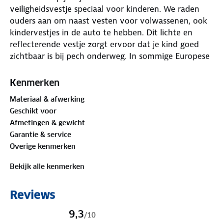
veiligheidsvestje speciaal voor kinderen. We raden
ouders aan om naast vesten voor volwassenen, ook
kindervestjes in de auto te hebben. Dit lichte en
reflecterende vestje zorgt ervoor dat je kind goed
zichtbaar is bij pech onderweg. In sommige Europese
landen is een reflecterend vest zelfs verplicht in de
auto. Controleer daarom altijd de regels voordat je
Kenmerken
naar het buitenland reist. Dit vestje is niet alleen
Materiaal & afwerking
handig in de auto, maar ook voor op de fiets, tijdens
Geschikt voor
het wandelen, en bij het buitenspelen.
Afmetingen & gewicht
Garantie & service
Het vestje heeft een goede pasvorm en is geschikt
Overige kenmerken
voor kinderen van verschillende leeftijden. Dankzij
de zijsluiting blijft het stevig zitten, waardoor het
Bekijk alle kenmerken
vestje niet per ongeluk open kan vallen of
wegwaaien. Het is ontworpen om over zowel
Reviews
winter- als zomerjassen gedragen te worden. Het
vestje voldoet aan de normen EN ISO 17353:2020
9,3
/
10