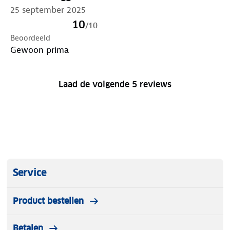
zou beter zijn als de ontvangende kant 20 cm lang
25 september 2025
zou zijn.De uitstekende stukjes vinden dan een veel
10
/
10
bredere basis
Beoordeeld
Gewoon prima
Laad de volgende 5 reviews
Service
Product bestellen
Betalen