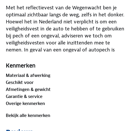
Met het reflectievest van de Wegenwacht ben je
optimaal zichtbaar langs de weg, zelfs in het donker.
Hoewel het in Nederland niet verplicht is om een
veiligheidsvest in de auto te hebben of te gebruiken
bij pech of een ongeval, adviseren we toch om
veiligheidsvesten voor alle inzittenden mee te
nemen. In geval van een ongeval of autopech is
goede zichtbaarheid essentieel. De reflecterende
strepen zorgen ervoor dat je zelfs van grote afstand
Kenmerken
te zien bent in het donker.
Materiaal & afwerking
Geschikt voor
In sommige Europese landen is het wel verplicht om
Afmetingen & gewicht
reflecterende vesten in je auto te hebben.
Garantie & service
Raadpleeg daarom altijd de regels van het
Overige kenmerken
desbetreffende land voordat je op reis gaat. Dit
reflectievest is niet alleen geschikt voor in de auto,
Bekijk alle kenmerken
maar ook voor gebruik op de fiets, tijdens het
wandelen en bij het sporten.