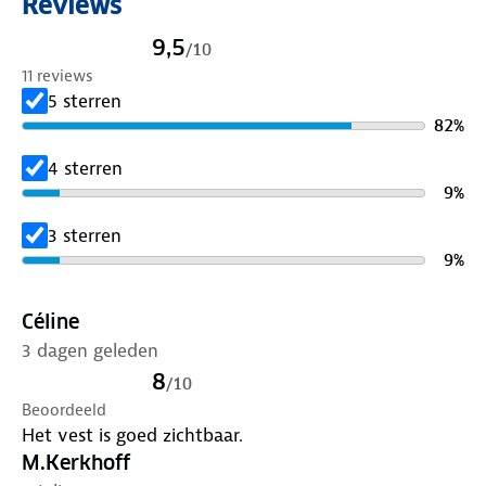
Reviews
Dit vest is een maat M-L en heeft een sluiting aan
de zijkant, wat ervoor zorgt dat het niet open kan
9,5
/
10
vallen of wegwaaien. Het kan gedragen worden
11 reviews
over zowel winter- als zomerjassen en voldoet aan
5 sterren
de norm EN 20471:2013 voor reflecterende
82
%
materialen.
4 sterren
Inhoud: 1 reflectievest.
9
%
3 sterren
9
%
Céline
3 dagen geleden
8
/
10
Beoordeeld
Het vest is goed zichtbaar.
M.Kerkhoff