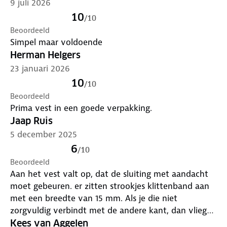
9 juli 2026
10
/
10
Beoordeeld
Simpel maar voldoende
Herman Helgers
23 januari 2026
10
/
10
Beoordeeld
Prima vest in een goede verpakking.
Jaap Ruis
5 december 2025
6
/
10
Beoordeeld
Aan het vest valt op, dat de sluiting met aandacht
moet gebeuren. er zitten strookjes klittenband aan
met een breedte van 15 mm. Als je die niet
zorgvuldig verbindt met de andere kant, dan vliegen
de panden van het vestje met de wind mee. Het
Kees van Aggelen