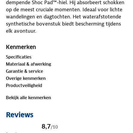
dempende Shoc Pad™-hiel. Hij absorbeert schokken
op de meest cruciale momenten. Ideaal voor lichte
wandelingen en dagtochten. Het waterafstotende
synthetische bovenstuk biedt bescherming tijdens
elk avontuur.
Dankzij de handige klittenbandsluiting doe je de
Kenmerken
Forebay herensandalen van TEVA eenvoudig aan en
Specificaties
uit. De rubberen buitenzool zorgt voor slijtvastheid
Materiaal & afwerking
en grip op alle terreinen. Behandeld met Life Natural
Garantie & service
voor langdurige frisheid.
Overige kenmerken
Productveiligheid
Bekijk alle kenmerken
Reviews
8,7
/
10