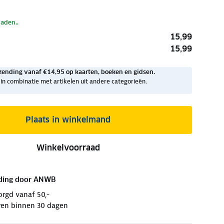
laden..
15,99
15,99
zending vanaf €14,95 op kaarten, boeken en gidsen.
ig in combinatie met artikelen uit andere categorieën.
Plaats in winkelmand
Winkelvoorraad
ding door
ANWB
orgd vanaf 50,-
ren binnen 30 dagen