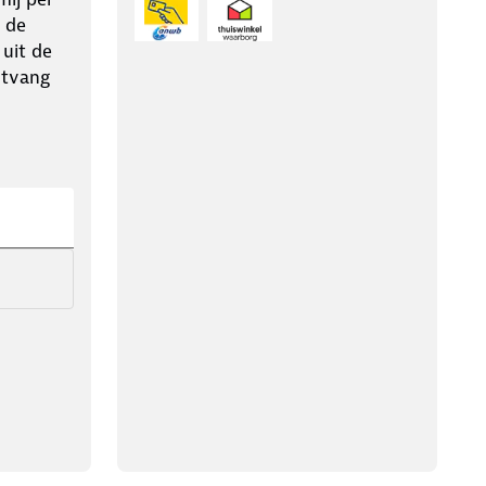
 de
 uit de
ntvang