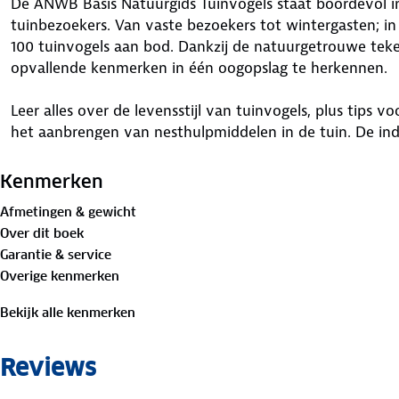
De ANWB Basis Natuurgids Tuinvogels staat boordevol 
tuinbezoekers. Van vaste bezoekers tot wintergasten; 
100 tuinvogels aan bod. Dankzij de natuurgetrouwe teken
opvallende kenmerken in één oogopslag te herkennen.
Leer alles over de levensstijl van tuinvogels, plus tips 
het aanbrengen van nesthulpmiddelen in de tuin. De ind
zoeken supereenvoudig. Een beknopte gids met complete
eenvoudige soortherkenning!
Kenmerken
Afmetingen & gewicht
Over dit boek
Garantie & service
Overige kenmerken
Bekijk alle kenmerken
Reviews