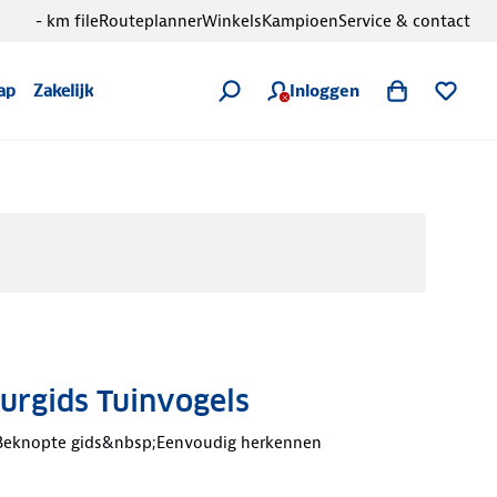
- km file
Routeplanner
Winkels
Kampioen
Service & contact
Inloggen
ap
Zakelijk
urgids Tuinvogels
eknopte gids&nbsp;Eenvoudig herkennen