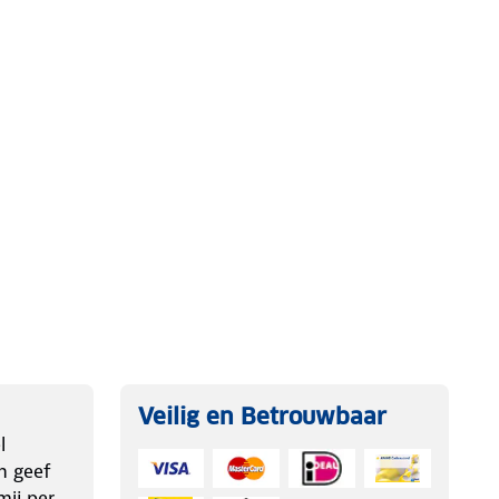
Veilig en Betrouwbaar
l
n geef
ij per