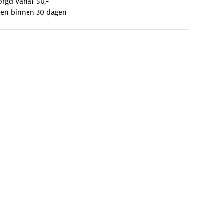
orgd vanaf 50,-
ren binnen 30 dagen