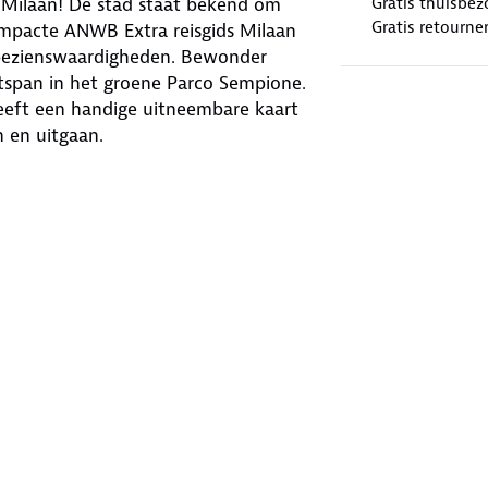
Milaan! De stad staat bekend om
Gratis thuisbez
Gratis retourne
compacte ANWB Extra reisgids Milaan
de bezienswaardigheden. Bewonder
ntspan in het groene Parco Sempione.
heeft een handige uitneembare kaart
 en uitgaan.
rland! Met meer dan 100 gidsen biedt
bestemming.