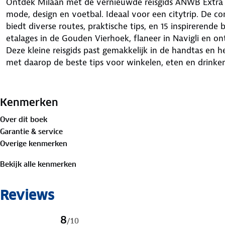
Ontdek Milaan met de vernieuwde reisgids ANWB Extra 
mode, design en voetbal. Ideaal voor een citytrip. De 
biedt diverse routes, praktische tips, en 15 inspireren
etalages in de Gouden Vierhoek, flaneer in Navigli en o
Deze kleine reisgids past gemakkelijk in de handtas en 
met daarop de beste tips voor winkelen, eten en drinken
ANWB Extra is de succesvolste reisgidsenserie van Nede
deze serie een reisgids voor nagenoeg iedere denkbare 
Kenmerken
Over dit boek
Garantie & service
Overige kenmerken
Bekijk alle kenmerken
Reviews
8
/
10