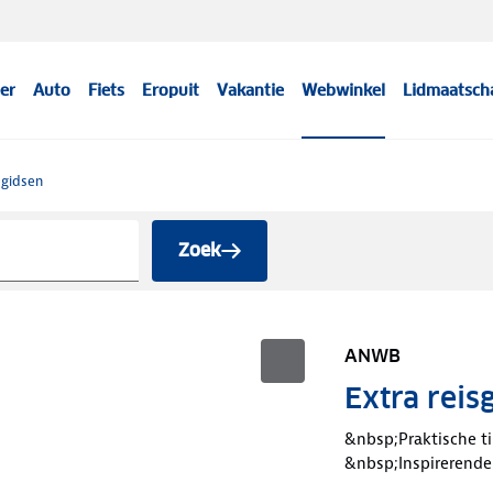
er
Auto
Fiets
Eropuit
Vakantie
Webwinkel
Lidmaatsch
sgidsen
Zoek
ANWB
Extra reis
&nbsp;Praktische t
&nbsp;Inspirerend