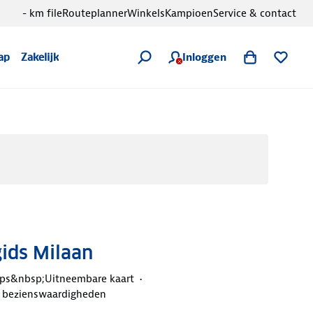
- km file
Routeplanner
Winkels
Kampioen
Service & contact
Inloggen
ap
Zakelijk
gids Milaan
ips&nbsp;Uitneembare kaart
e bezienswaardigheden