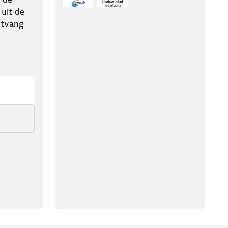
 uit de
ntvang