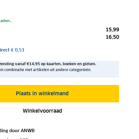
laden..
15,99
16,50
irect
€ 0,51
zending vanaf €14,95 op kaarten, boeken en gidsen.
ig in combinatie met artikelen uit andere categorieën.
Plaats in winkelmand
Winkelvoorraad
ding door
ANWB