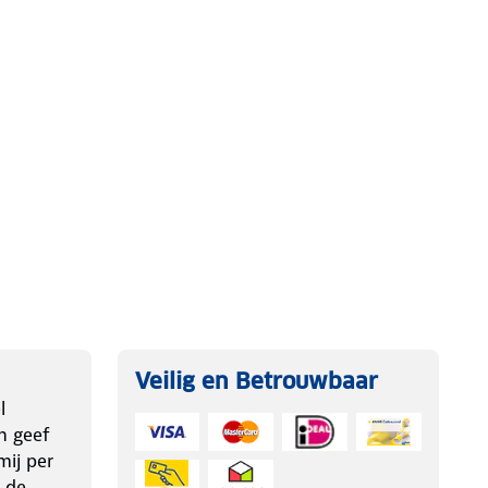
Veilig en Betrouwbaar
l
n geef
ij per
 de