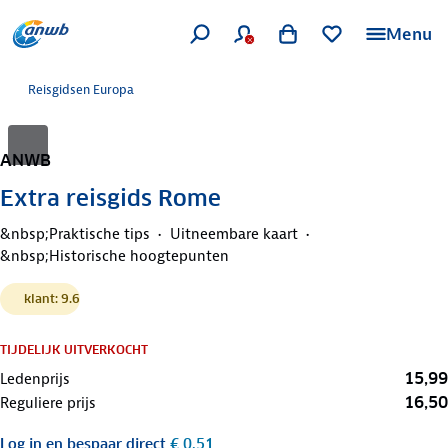
Menu
Reisgidsen Europa
ANWB
Extra reisgids Rome
&nbsp;Praktische tips
Uitneembare kaart
&nbsp;Historische hoogtepunten
klant: 9.6
TIJDELIJK UITVERKOCHT
15,99
Ledenprijs
16,50
Reguliere prijs
Log in
en bespaar direct
€ 0,51