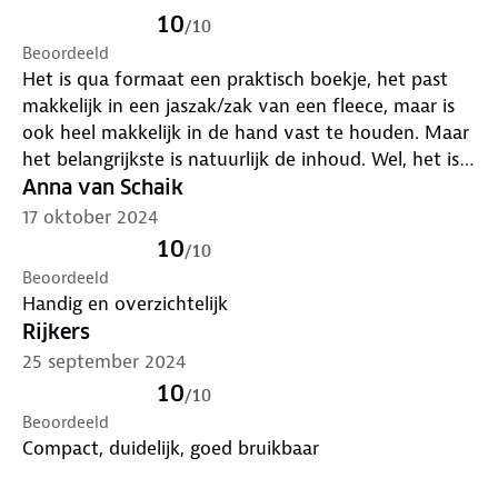
10
/
10
Beoordeeld
Het is qua formaat een praktisch boekje, het past
makkelijk in een jaszak/zak van een fleece, maar is
ook heel makkelijk in de hand vast te houden. Maar
het belangrijkste is natuurlijk de inhoud. Wel, het is
in een begrijpelijke en duidelijke taal geschreven en
Anna van Schaik
de bijgevoegde plattegrond maakt het gemakkelijk
17 oktober 2024
om naar bezienswaardigheden te reizen/lopen.
10
/
10
Beoordeeld
Handig en overzichtelijk
Rijkers
25 september 2024
10
/
10
Beoordeeld
Compact, duidelijk, goed bruikbaar