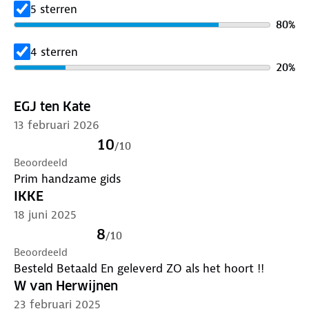
overnachten, winkelen, eten en drinken en uitgaan.
5 sterren
80
%
ANWB Extra is de succesvolste reisgidsenserie van
Nederland! Met meer dan 100 gidsen biedt deze
4 sterren
serie een reisgids voor nagenoeg iedere denkbare
20
%
bestemming.
EGJ ten Kate
13 februari 2026
10
/
10
Beoordeeld
Prim handzame gids
IKKE
18 juni 2025
8
/
10
Beoordeeld
Besteld Betaald En geleverd ZO als het hoort !!
W van Herwijnen
23 februari 2025