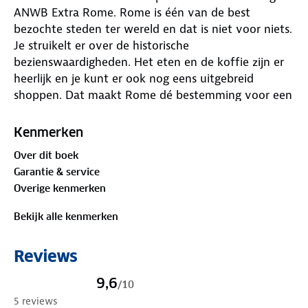
ANWB Extra Rome. Rome is één van de best
bezochte steden ter wereld en dat is niet voor niets.
Je struikelt er over de historische
bezienswaardigheden. Het eten en de koffie zijn er
heerlijk en je kunt er ook nog eens uitgebreid
shoppen. Dat maakt Rome dé bestemming voor een
leuke citytrip.
Kenmerken
De ANWB Extra reisgids Rome biedt naast diverse
Over dit boek
routes door de stad en veel praktische tips over
Garantie & service
hotels en vervoer ook 15 inspirerende
Overige kenmerken
bezienswaardigheden die je tijdens je stedentrip niet
mag missen. Struin door de bochtige straatjes en
Bekijk alle kenmerken
langs oude kerken in handwerkerswijk Trastevere, ga
dansen in de uitgaansbuurt Testaccio, of bezoek de
Reviews
gigantische Sint-Pieter. Deze kleine reisgids past
gemakkelijk in de handtas en heeft een handige
9,6
/
10
uitneembare kaart met daarop de beste tips voor
5 reviews