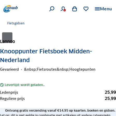
Menu
Fietsgidsen
Lannoo
Knooppunter Fietsboek Midden-
Nederland
Gevarieerd
&nbsp;Fietsroutes&nbsp;Hoogtepunten
Levertijd: wordt geladen..
25,99
Ledenprijs
25,99
Reguliere prijs
Ontvang gratis verzending vanaf €14,95 op kaarten, boeken en gidsen.
Let op: dit is niet geldig in combinatie met artikelen uit andere categorieën.