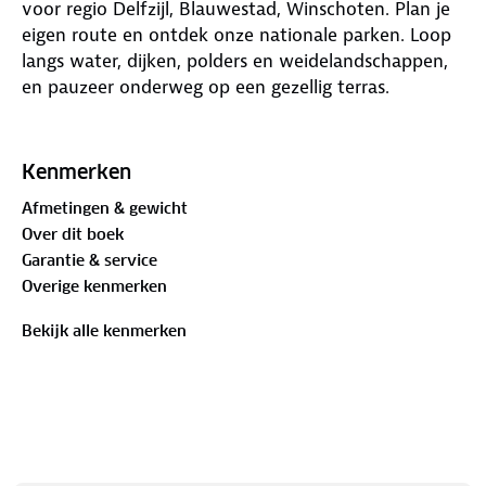
voor regio Delfzijl, Blauwestad, Winschoten. Plan je
eigen route en ontdek onze nationale parken. Loop
langs water, dijken, polders en weidelandschappen,
en pauzeer onderweg op een gezellig terras.
Het kaartbeeld laat verschillende wandelnetwerken,
LAW-paden (Lange-Afstand-Wandelpaden),
Kenmerken
streekpaden en knooppunten zien. Routes zijn
Afmetingen & gewicht
voorzien van opstap- en parkeerplaatsen, horeca,
Over dit boek
musea en toeristische informatie. Zo bereid je jouw
Garantie & service
wandeling door Oldambt tot in de puntjes voor met
Overige kenmerken
de ANWB Wandelregiokaart.
Bekijk alle kenmerken