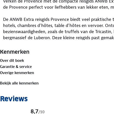
Verken de Provence met de compacte reisgids ANWB Extr
de Provence perfect voor liefhebbers van lekker eten,
De ANWB Extra reisgids Provence biedt veel praktische 
hotels, chambres d’hôtes, table d’hôtes en vervoer. Ont
bezienswaardigheden, zoals de truffels van de Tricastin,
bergmassief de Luberon. Deze kleine reisgids past gemak
handige uitneembare kaart met daarop de beste tips vo
drinken en uitgaan.
Kenmerken
Over dit boek
ANWB Extra is de succesvolste reisgidsenserie van Nede
Garantie & service
deze serie een reisgids voor nagenoeg iedere denkbare 
Overige kenmerken
Bekijk alle kenmerken
Reviews
8,7
/
10