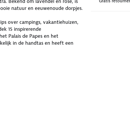
a. Bekend om lavendel en rosé, is
Gratis retourne
 mooie natuur en eeuwenoude dorpjes.
tips over campings, vakantiehuizen,
dek 15 inspirerende
 het Palais de Papes en het
kelijk in de handtas en heeft een
or overnachten, winkelen, eten en
rland! Met meer dan 100 gidsen biedt
bestemming.