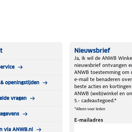
t
Nieuwsbrief
Ja, ik wil de ANWB Winke
nieuwsbrief ontvangen e
ervice
ANWB toestemming om m
e-mail te benaderen over
& openingstijden
beste acties en kortingen
ANWB (web)winkel en o
elde vragen
5.- cadeautegoed.*
*Alleen voor leden
gegevens
E-mailadres
n via ANWB.nl