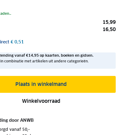
laden..
15,99
16,50
irect
€ 0,51
zending vanaf €14,95 op kaarten, boeken en gidsen.
ig in combinatie met artikelen uit andere categorieën.
Plaats in winkelmand
Winkelvoorraad
ding door
ANWB
orgd vanaf 50,-