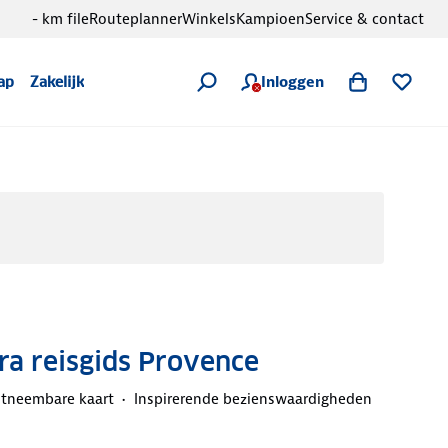
- km file
Routeplanner
Winkels
Kampioen
Service & contact
Inloggen
ap
Zakelijk
a reisgids Provence
itneembare kaart
Inspirerende bezienswaardigheden