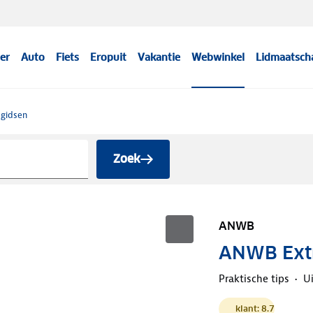
er
Auto
Fiets
Eropuit
Vakantie
Webwinkel
Lidmaatsch
sgidsen
Zoek
ANWB
ANWB Extr
Praktische tips
U
klant: 8.7