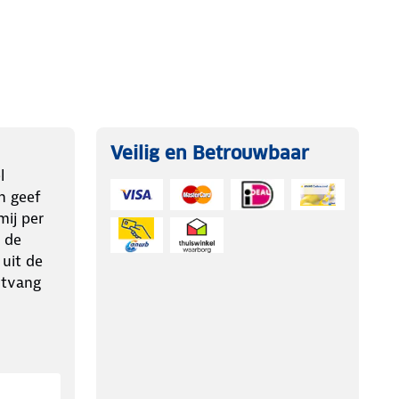
Veilig en Betrouwbaar
l
n geef
ij per
 de
 uit de
ntvang