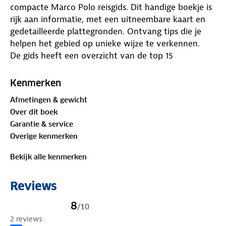
compacte Marco Polo reisgids. Dit handige boekje is
rijk aan informatie, met een uitneembare kaart en
gedetailleerde plattegronden. Ontvang tips die je
helpen het gebied op unieke wijze te verkennen.
De gids heeft een overzicht van de top 15
bezienswaardigheden en actuele informatie,
verdeeld in duidelijke hoofdstukken: sightseeing,
Kenmerken
eten & drinken, winkelen, uitgaan, verblijf, routes &
Afmetingen & gewicht
tochten, voor kinderen, feesten, festivals &
Over dit boek
evenementen, internet tips, praktische info van a
Garantie & service
tot z, een taalgidsje, plattegronden en
Overige kenmerken
straatnamenregister.
Bekijk alle kenmerken
Reviews
8
/
10
2 reviews