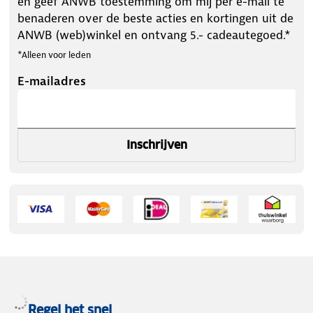
en geef ANWB toestemming om mij per e-mail te
benaderen over de beste acties en kortingen uit de
ANWB (web)winkel en ontvang 5.- cadeautegoed.*
*Alleen voor leden
E-mailadres
Inschrijven
Regel het snel