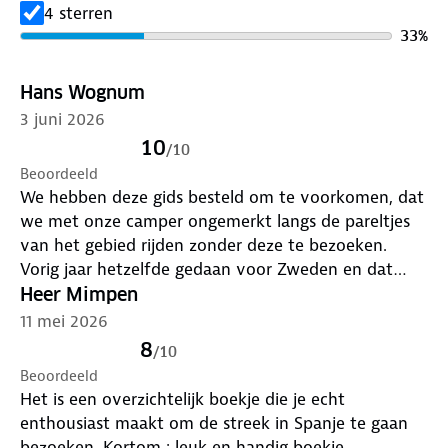
4 sterren
33
%
Hans Wognum
3 juni 2026
10
/
10
Beoordeeld
We hebben deze gids besteld om te voorkomen, dat
we met onze camper ongemerkt langs de pareltjes
van het gebied rijden zonder deze te bezoeken.
Vorig jaar hetzelfde gedaan voor Zweden en dat
bracht ons op fantastische plekken. Bestellen en
Heer Mimpen
leveren ging vlekkeloos. We hebben deze hits
11 mei 2026
toegevoegd aan onze camperbibliotheek.
8
/
10
Beoordeeld
Het is een overzichtelijk boekje die je echt
enthousiast maakt om de streek in Spanje te gaan
bezoeken. Kortom : leuk en handig boekje