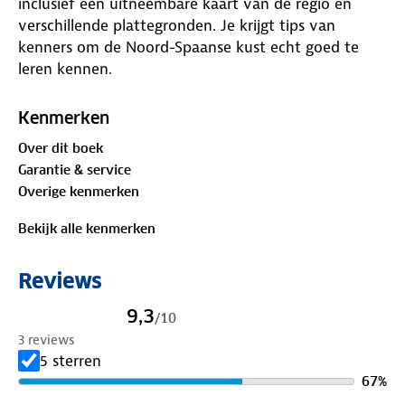
inclusief een uitneembare kaart van de regio en
verschillende plattegronden. Je krijgt tips van
kenners om de Noord-Spaanse kust echt goed te
leren kennen.
De gids heeft een overzicht van de top 15
Kenmerken
bezienswaardigheden en actuele informatie,
Over dit boek
verdeeld in duidelijke hoofdstukken: sightseeing,
Garantie & service
eten & drinken, winkelen, uitgaan, verblijf, routes &
Overige kenmerken
tochten, voor kinderen, feesten, festivals &
evenementen, internet tips, praktische info van a
Bekijk alle kenmerken
tot z, een taalgidsje, plattegronden en
straatnamenregister.
Reviews
9,3
/
10
3 reviews
5 sterren
67
%