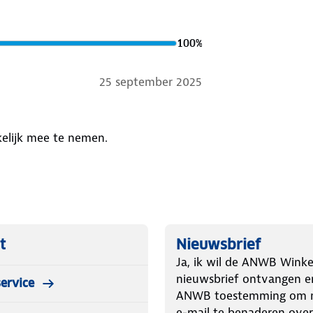
100
%
25 september 2025
kelijk mee te nemen.
t
Nieuwsbrief
Ja, ik wil de ANWB Winke
nieuwsbrief ontvangen e
ervice
ANWB toestemming om m
e-mail te benaderen over