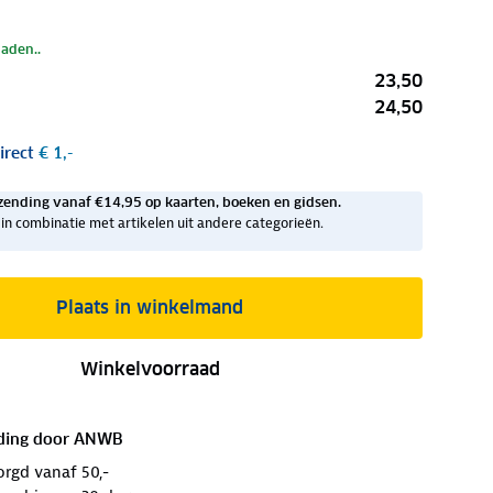
laden..
23,50
24,50
irect
€ 1,-
zending vanaf €14,95 op kaarten, boeken en gidsen.
ig in combinatie met artikelen uit andere categorieën.
Plaats in winkelmand
Winkelvoorraad
ding door
ANWB
orgd vanaf 50,-