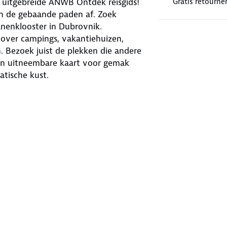
 uitgebreide ANWB Ontdek reisgids!
Gratis retourne
n de gebaande paden af. Zoek
anenklooster in Dubrovnik.
s over campings, vakantiehuizen,
. Bezoek juist de plekken die andere
en uitneembare kaart voor gemak
atische kust.