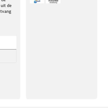
 uit de
ntvang