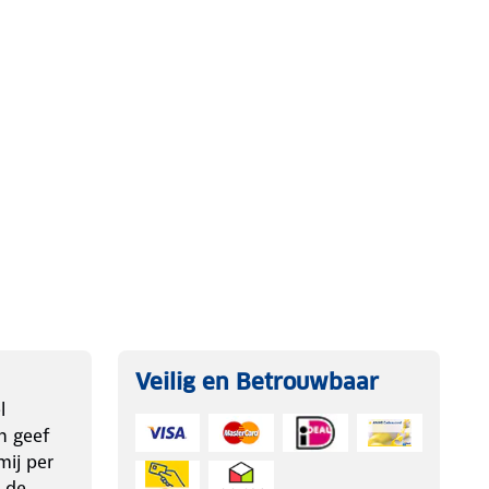
Veilig en Betrouwbaar
l
n geef
ij per
 de