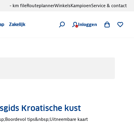
- km file
Routeplanner
Winkels
Kampioen
Service & contact
Inloggen
ap
Zakelijk
sgids Kroatische kust
sp;Boordevol tips&nbsp;Uitneembare kaart