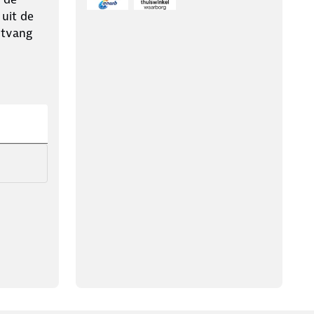
 uit de
ntvang