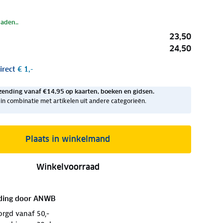
laden..
23,50
24,50
irect
€ 1,-
zending vanaf €14,95 op kaarten, boeken en gidsen.
ig in combinatie met artikelen uit andere categorieën.
Plaats in winkelmand
Winkelvoorraad
ding door
ANWB
orgd vanaf 50,-