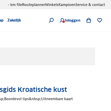
- km file
Routeplanner
Winkels
Kampioen
Service & contact
Inloggen
ap
Zakelijk
sgids Kroatische kust
sp;Boordevol tips&nbsp;Uitneembare kaart