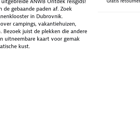
 uitgebreide ANWB Ontdek reisgids!
Gratis retourne
n de gebaande paden af. Zoek
anenklooster in Dubrovnik.
s over campings, vakantiehuizen,
. Bezoek juist de plekken die andere
en uitneembare kaart voor gemak
atische kust.