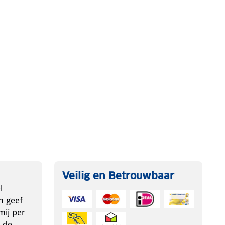
Veilig en Betrouwbaar
l
n geef
ij per
 de