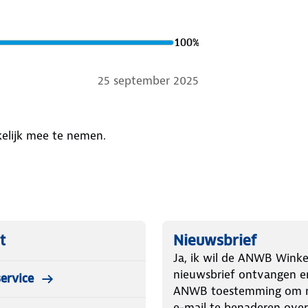
100
%
25 september 2025
kelijk mee te nemen.
t
Nieuwsbrief
Ja, ik wil de ANWB Winke
nieuwsbrief ontvangen e
ervice
ANWB toestemming om m
e-mail te benaderen over