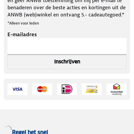
en geef ANWB toestemming om mij per e-mail te
benaderen over de beste acties en kortingen uit de
ANWB (web)winkel en ontvang 5.- cadeautegoed.*
*Alleen voor leden
E-mailadres
Inschrijven
Regel het snel