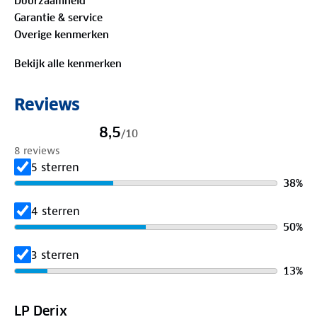
Duurzaamheid
schoon en droog. Wacht niet tot de regen je verrast,
Garantie & service
maar haal deze compacte paraplu in huis.
Overige kenmerken
Bekijk alle kenmerken
Reviews
8,5
/
10
8 reviews
5 sterren
38
%
4 sterren
50
%
3 sterren
13
%
LP Derix