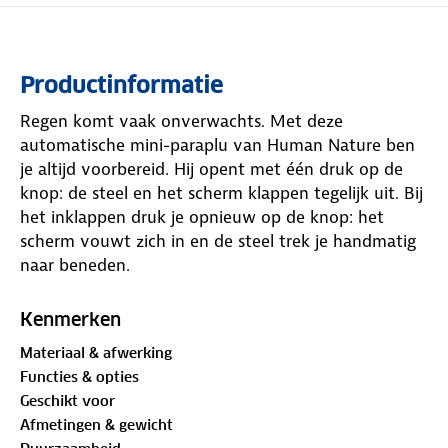
Productinformatie
Regen komt vaak onverwachts. Met deze
automatische mini-paraplu van Human Nature ben
je altijd voorbereid. Hij opent met één druk op de
knop: de steel en het scherm klappen tegelijk uit. Bij
het inklappen druk je opnieuw op de knop: het
scherm vouwt zich in en de steel trek je handmatig
naar beneden.
Klein, licht en toch sterk. Het winddichte geraamte
Kenmerken
voorkomt dat hij dubbelklapt, zelfs bij harde wind.
Materiaal & afwerking
De paraplu is gemaakt van stevig gerecycled
Functies & opties
polyester, dat je droog houdt bij kleine én grote
Geschikt voor
buien. Na gebruik berg je hem eenvoudig op in het
Afmetingen & gewicht
waterdichte hoesje. Zo blijft de rest van je tas