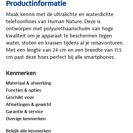
Productinformatie
Maak kennis met de ultralichte en waterdichte
telefoonhoes van Human Nature. Deze is
ontworpen met polyurethaanschuim van hoge
kwaliteit om je apparaat te beschermen tegen
water, stoten en krassen tijdens al je reisavonturen.
Met een lengte van 24 cm en een breedte van 11.5
cm past deze hoes perfect bij alle smartphones.
Tijdens een wandeling in de wildernis of
ontspanning aan het strand, biedt de telefoonhoes
Kenmerken
van Human Nature betrouwbare bescherming met
Materiaal & afwerking
een vleugje duurzaamheid.
Functies & opties
Geschikt voor
Afmetingen & gewicht
Garantie & service
Overige kenmerken
Bekijk alle kenmerken