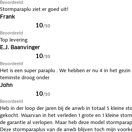
Beoordeeld
Stormparaplu ziet er goed uit!
Frank
10
/
10
Beoordeeld
Top levering
E.J. Baanvinger
10
/
10
Beoordeeld
Het is een super paraplu . We hebben er nu 4 in het gezin vo
teminste droog onder
John
10
/
10
Beoordeeld
Heb in der loop der jaren bij de anwb in totaal 5 kleine 
gekocht. Waarvan in het verleden 1 grote en 1 kleine sto
de garantie al verlopen. Maar heb deze model stormparaplus toch weer opnieuw aangekocht.
Deze stormparaplus van de anwb blijven toch mijn voorkeur