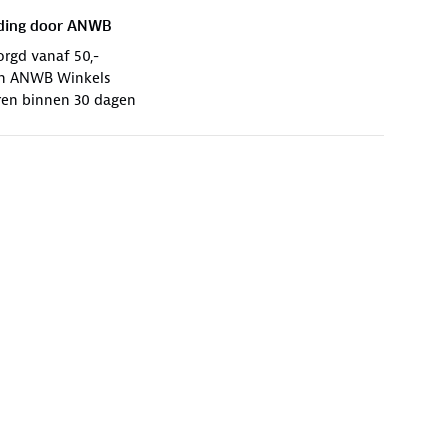
ding door
ANWB
orgd vanaf 50,-
 in ANWB Winkels
ren binnen 30 dagen