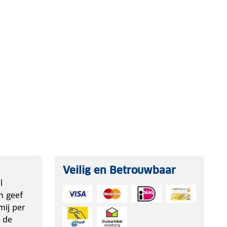
Veilig en Betrouwbaar
l
n geef
ij per
 de