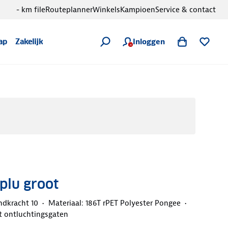
- km file
Routeplanner
Winkels
Kampioen
Service & contact
Inloggen
ap
Zakelijk
plu groot
ndkracht 10
Materiaal: 186T rPET Polyester Pongee
t ontluchtingsgaten