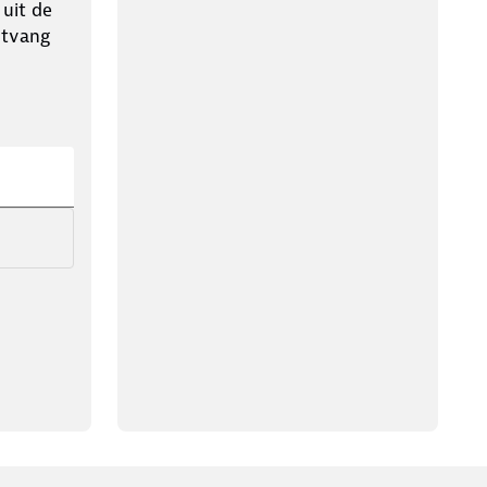
 uit de
ntvang