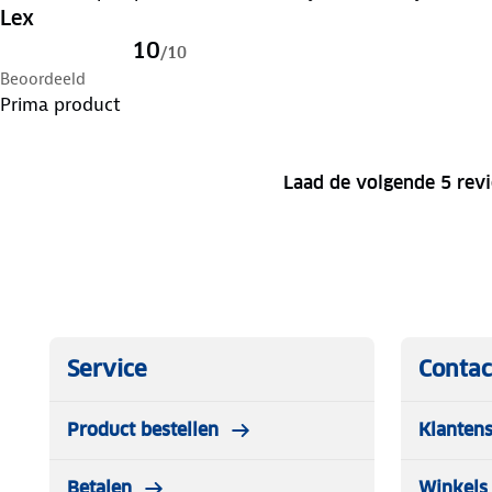
andere merken stormparaplus die ik al gehad heb.
Lex
10
/
10
Beoordeeld
Prima product
Laad de volgende 5 rev
Service
Contac
Product bestellen
Klantens
Betalen
Winkels 