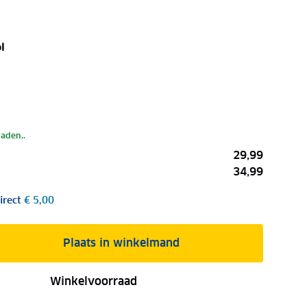
l
laden..
29,99
34,99
irect
€ 5,00
Plaats in winkelmand
Winkelvoorraad