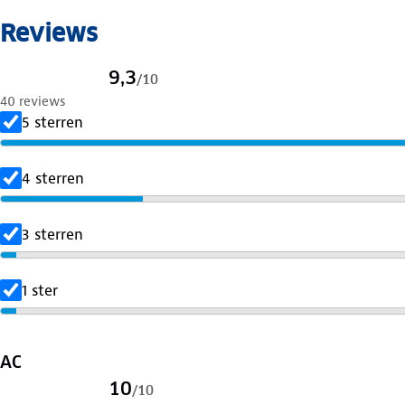
Reviews
9,3
/
10
40 reviews
5 sterren
4 sterren
3 sterren
1 ster
AC
10
/
10