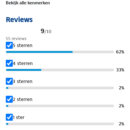
Bekijk alle kenmerken
Reviews
9
/
10
55 reviews
5 sterren
62
%
4 sterren
33
%
3 sterren
2
%
2 sterren
2
%
1 ster
2
%