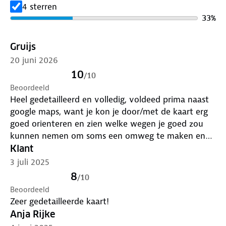
4 sterren
33
%
Gruijs
20 juni 2026
10
/
10
Beoordeeld
Heel gedetailleerd en volledig, voldeed prima naast
google maps, want je kon je door/met de kaart erg
goed orienteren en zien welke wegen je goed zou
kunnen nemen om soms een omweg te maken en
daarmee een bepaald (natuur)gebied te kunnen
Klant
zien. Aanrader!!
3 juli 2025
8
/
10
Beoordeeld
Zeer gedetailleerde kaart!
Anja Rijke