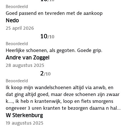
Beoordeeld
Goed passend en tevreden met de aankoop
Nedo
25 april 2026
10
/
10
Beoordeeld
Heerlijke schoenen, als gegoten. Goede grip.
Andre van Zoggel
28 augustus 2025
2
/
10
Beoordeeld
Ik koop mijn wandelschoenen altijd via anwb, en
dat ging altijd goed, maar deze schoenen zijn zwaar
k...., ik heb n krantenwijk, loop en fiets smorgens
ongeveer 3 uren kranten te bezorgen daarna n half
uurtje fietsen naar huis, zwaar pijn in mijn voeten,
W Sterkenburg
blij dat die schoenen uit kunnen, heb nu skeelers
19 augustus 2025