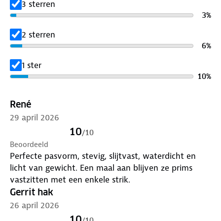
3 sterren
rebound-effect. Het veelzijdige ontwerp van de
3
%
zool, mogelijk gemaakt door direct gieten, zorgt
voor unieke variaties en toepassingsmogelijkheden.
2 sterren
6
%
Het LOWA MONOWRAP®-frame, gemaakt van
1 ster
polyurethaan, verhoogt het comfort door de voet
10
%
optimaal te ondersteunen en in te bedden. De drie-
dimensionale constructie van het frame verbetert
de stand van de voet, terwijl de dempende
René
eigenschappen van de DynaPU® tussenzool het
29 april 2026
afrolgedrag positief beïnvloeden.
10
/
10
Beoordeeld
Perfecte pasvorm, stevig, slijtvast, waterdicht en
licht van gewicht. Een maal aan blijven ze prims
vastzitten met een enkele strik.
Gerrit hak
26 april 2026
10
/
10