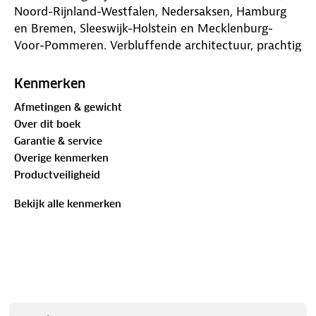
Noord-Rijnland-Westfalen, Nedersaksen, Hamburg
en Bremen, Sleeswijk-Holstein en Mecklenburg-
Voor-Pommeren. Verbluffende architectuur, prachtig
natuurschoon, de leukste evenementen; deze gids
toont je de parels van Duitsland.
Kenmerken
Afmetingen & gewicht
Over dit boek
Garantie & service
Overige kenmerken
Productveiligheid
Bekijk alle kenmerken