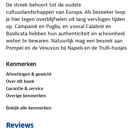
De streek behoort tot de oudste
cultuurlandschappen van Europa. Als bezoeker loop
je hier tegen overblijfselen uit lang vervlogen tijden
op. Campanië en Puglia, en vooral Calabrië en
Basilicata hebben hun authenticiteit en schoonheid
weten te bewaren. Natuurlijk mag een bezoek aan
Pompeï en de Vesuvius bij Napels en de Trulli-huisjes
in Puglia niet ontbreken. De uitgebreide Zuid-Italië
reisgids telt meer dan 450 pagina’s boordevol
Kenmerken
hoogtepunten, originele tips, schitterende
Afmetingen & gewicht
wandelroutes en alles over de achtergronden van
Over dit boek
land en volk. Daarnaast alle praktische informatie
Garantie & service
zoals openingstijden van musea, tips voor
Overige kenmerken
overnachtingen en vervoerstijden. Inclusief
stadsplattegronden, overzichtskaarten en achterin
Bekijk alle kenmerken
een uitneembare kaart. Kortom: een onmisbare
ANWB gids voor een geweldige rondreis door Zuid-
Reviews
Italië!