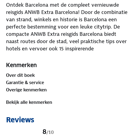
Ontdek Barcelona met de compleet vernieuwde
reisgids ANWB Extra Barcelona! Door de combinatie
van strand, winkels en historie is Barcelona een
perfecte bestemming voor een leuke citytrip. De
compacte ANWB Extra reisgids Barcelona biedt
naast routes door de stad, veel praktische tips over
hotels en vervoer ook 15 inspirerende
bezienswaardigheden die je tijdens je stedentrip niet
mag missen. Naast een bezoek aan de niet te missen
Kenmerken
Sagrada Família, struin je uren over de Boqueria-
Over dit boek
markt met haar overvloed aan tapas, groenten,
Garantie & service
fruit, kaas, vis en vlees. Of ga kunst kijken in de
Overige kenmerken
bruisende wijk El Born. Deze kleine reisgids past
gemakkelijk in de handtas en heeft een handige
Bekijk alle kenmerken
uitneembare kaart met daarop de beste tips voor
winkelen, eten en drinken en uitgaan. ANWB Extra is
Reviews
de succesvolste reisgidsenserie van Nederland! Met
al meer dan 6 miljoen compacte gidsen verkocht,
8
/
10
biedt deze serie een reisgids voor nagenoeg iedere