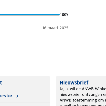
100
%
16 maart 2025
t
Nieuwsbrief
Ja, ik wil de ANWB Winke
nieuwsbrief ontvangen e
ervice
ANWB toestemming om m
e-mail te benaderen over