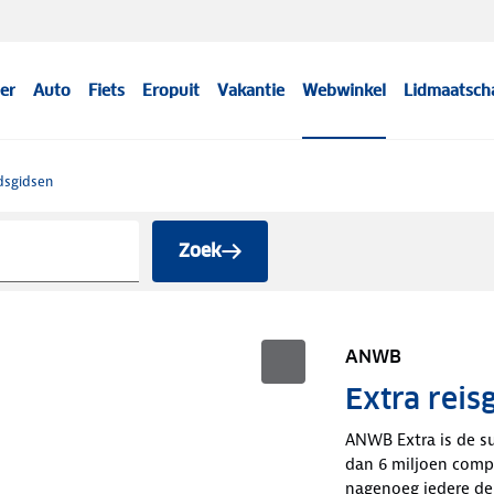
er
Auto
Fiets
Eropuit
Vakantie
Webwinkel
Lidmaatsch
dsgidsen
Zoek
ANWB
Extra reis
ANWB Extra is de su
dan 6 miljoen compa
nagenoeg iedere d