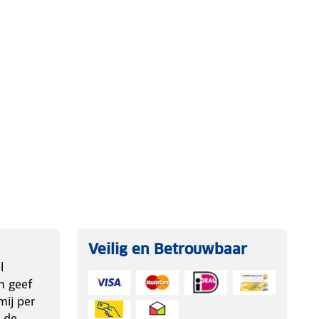
Veilig en Betrouwbaar
l
n geef
ij per
 de