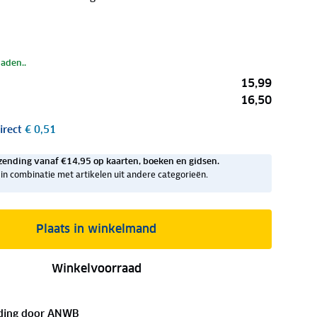
laden..
15,99
16,50
irect
€ 0,51
zending vanaf €14,95 op kaarten, boeken en gidsen.
ig in combinatie met artikelen uit andere categorieën.
Plaats in winkelmand
Winkelvoorraad
ding door
ANWB