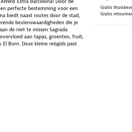
 ANWB Extra Barcelona! Door de
Gratis thuisbez
a een perfecte bestemming voor een
Gratis retourne
na biedt naast routes door de stad,
rerende bezienswaardigheden die je
 aan de niet te missen Sagrada
overvloed aan tapas, groenten, fruit,
k El Born. Deze kleine reisgids past
bare kaart met daarop de beste tips
s de succesvolste reisgidsenserie van
erkocht, biedt deze serie een