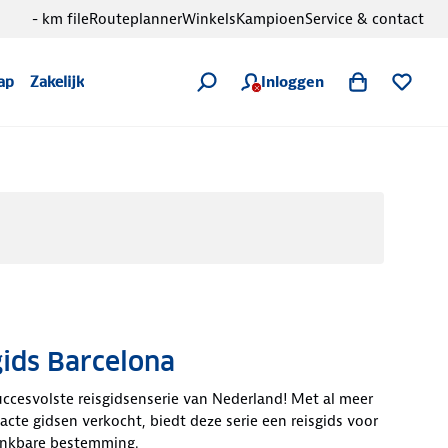
- km file
Routeplanner
Winkels
Kampioen
Service & contact
Inloggen
ap
Zakelijk
gids Barcelona
ccesvolste reisgidsenserie van Nederland! Met al meer
cte gidsen verkocht, biedt deze serie een reisgids voor
enkbare bestemming.