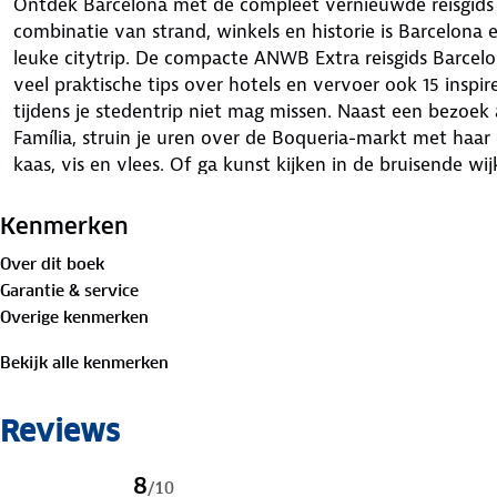
Ontdek Barcelona met de compleet vernieuwde reisgids
combinatie van strand, winkels en historie is Barcelon
leuke citytrip. De compacte ANWB Extra reisgids Barcelo
veel praktische tips over hotels en vervoer ook 15 inspi
tijdens je stedentrip niet mag missen. Naast een bezoek
Família, struin je uren over de Boqueria-markt met haar 
kaas, vis en vlees. Of ga kunst kijken in de bruisende wij
gemakkelijk in de handtas en heeft een handige uitneem
voor winkelen, eten en drinken en uitgaan. ANWB Extra i
Kenmerken
Nederland! Met al meer dan 6 miljoen compacte gidsen v
Over dit boek
reisgids voor nagenoeg iedere denkbare bestemming.
Garantie & service
Overige kenmerken
Bekijk alle kenmerken
Reviews
8
/
10