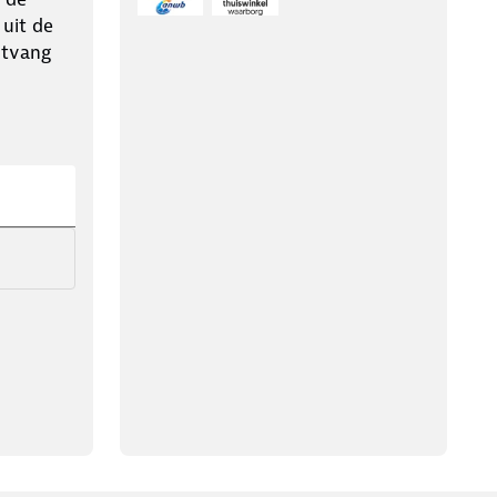
 uit de
ntvang