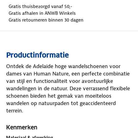
Gratis thuisbezorgd vanaf 50,-
Gratis afhalen in ANWB Winkels
Gratis retourneren binnen 30 dagen
Productinformatie
Ontdek de Adelaide hoge wandelschoenen voor
dames van Human Nature, een perfecte combinatie
van stijl en functionaliteit voor avontuurlijke
wandelingen in de natuur. Deze verrassend flexibele
schoenen bieden het gemak van moeiteloos
wandelen op natuurpaden tot geaccidenteerd
terrein.
De eigentijdse uitstraling van de schoen in zwart
Kenmerken
met turquoise of roze met bordeaux voegt een
Materiaal & afwerking