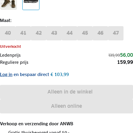
Maat
:
40
41
42
43
44
45
46
47
Uitverkocht
56,00
Ledenprijs
139,99
159,99
Reguliere prijs
Log in
en bespaar direct
€ 103,99
Alleen in de winkel
Alleen online
Verkoop en verzending door
ANWB
Gratis thuisbezorgd vanaf 50,-