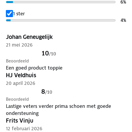
6
%
je schoenen. Voorkom dat je ergens achter blijft
haken en valt.
1 ster
4
%
Ontdek
hier
stap voor stap hoe je de beste
wandelschoenen kiest voor jouw avontuur. Verleng
Johan Geneugelijk
de levensduur van je schoenen met goed
21 mei 2026
onderhoud
. Zijn je schoenen aan vervanging toe?
10
Lever ze in bij onze winkels. Wij geven ze een
/
10
Beoordeeld
nieuwe bestemming.
Een goed product toppie
HJ Veldhuis
20 april 2026
8
/
10
Beoordeeld
Lastige veters verder prima schoen met goede
ondersteuning
Frits Vinju
12 februari 2026