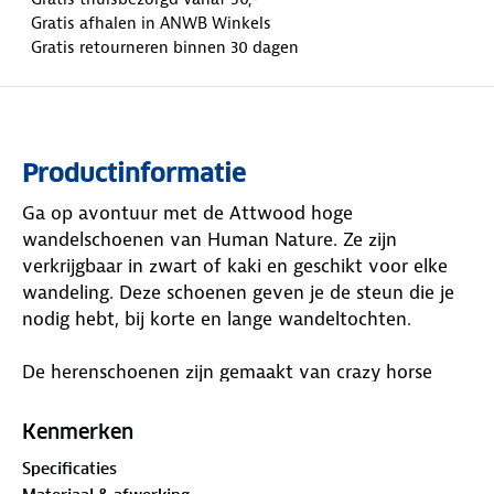
Gratis afhalen in ANWB Winkels
Gratis retourneren binnen 30 dagen
Productinformatie
Ga op avontuur met de Attwood hoge
wandelschoenen van Human Nature. Ze zijn
verkrijgbaar in zwart of kaki en geschikt voor elke
wandeling. Deze schoenen geven je de steun die je
nodig hebt, bij korte en lange wandeltochten.
De herenschoenen zijn gemaakt van crazy horse
leer. Dit is sterk leer met een natuurlijke uitstraling
dat mooier wordt naarmate je het meer gebruikt.
Kenmerken
Door een speciale waslaag is het leer slijtvast en
Specificaties
beter bestand tegen verschillende