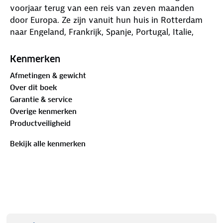
voorjaar terug van een reis van zeven maanden
door Europa. Ze zijn vanuit hun huis in Rotterdam
naar Engeland, Frankrijk, Spanje, Portugal, Italie,
Kroatie, Bosnie en Herzegovina gefietst. De etappes
van deze tocht, van in totaal 6000 km, deelden ze
Kenmerken
op in stukken en dat werden, samen met eerdere
Afmetingen & gewicht
reizen naar Duitsland en door Belgie, de 15 routes in
Over dit boek
het boek. Een groot deel van het boek gaat over
Garantie & service
het waarom van reizen op de fiets, en waarom je na
Overige kenmerken
het lezen van dit boek nog maar een ding wilt : je
Productveiligheid
ketting smeren, je banden oppompen en gaan!
Bekijk alle kenmerken