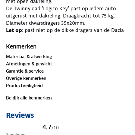
met open dakreling.
De Twinnyload 'Logico Key' past op iedere auto
uitgerust met dakreling. Draagkracht tot 75 kg.
Diameter dwarsdragers 35x20mm.
Let op
: past niet op de dikke dragers van de Dacia
Duster
Specificaties:
Kenmerken
- Passend voor open railingsysteem
Materiaal & afwerking
- Dragers zijn gemaakt van staal
Afmetingen & gewicht
- Voorzien van zwart kunststof ommanteling
Garantie & service
- Afsluitbaar middels Premium slot
Overige kenmerken
- Volgens DIN 75302 en ISO 11154 norm
Productveiligheid
- TÜV-GS goedgekeurd
- Snelle en eenvoudige montage
Bekijk alle kenmerken
- 2 Jaar Twinnyload Garantie
Reviews
4,7
/
10
3 reviews