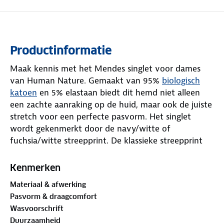
Productinformatie
Maak kennis met het Mendes singlet voor dames
van Human Nature. Gemaakt van 95%
biologisch
katoen
en 5% elastaan biedt dit hemd niet alleen
een zachte aanraking op de huid, maar ook de juiste
stretch voor een perfecte pasvorm. Het singlet
wordt gekenmerkt door de navy/witte of
fuchsia/witte streepprint. De klassieke streepprint
zorgt voor een tijdloze uitstraling, waardoor deze
singlet een veelzijdige keuze is voor verschillende
Kenmerken
gelegenheden.
Materiaal & afwerking
Pasvorm & draagcomfort
Een singlet is een waardevolle toevoeging aan je
Wasvoorschrift
kledingkast, vooral tijdens warmere dagen of als
Duurzaamheid