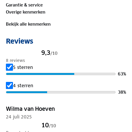
comfortabele basislaag onder je favoriete outfits.
Garantie & service
Draag de Mendes singlet solo op een zonnige dag
Overige kenmerken
voor een relaxte uitstraling of combineer het met
andere kledingstukken voor een gelaagde look. Of
Bekijk alle kenmerken
het nu onder een blouse, trui of jasje is, deze singlet
biedt de perfecte basis voor elke outfit.
Reviews
Materiaal:
9,3
/
10
95% Biologisch katoen, 5% elastaan
8 reviews
5 sterren
63
%
4 sterren
38
%
Wilma van Hoeven
24 juli 2025
10
/
10