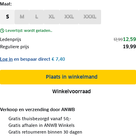
Maat
:
S
M
L
XL
XXL
XXXL
Levertijd: wordt geladen..
12,59
Ledenprijs
17,99
19,99
Reguliere prijs
Log in
en bespaar direct
€ 7,40
Plaats in winkelmand
Winkelvoorraad
Verkoop en verzending door
ANWB
Gratis thuisbezorgd vanaf 50,-
Gratis afhalen in ANWB Winkels
Gratis retourneren binnen 30 dagen