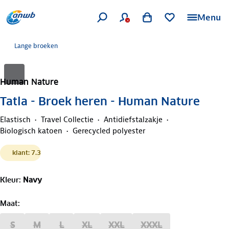
Menu
Lange broeken
Human Nature
Tatla - Broek heren - Human Nature
Elastisch
Travel Collectie
Antidiefstalzakje
Biologisch katoen
Gerecycled polyester
klant: 7.3
Kleur
:
Navy
Maat
:
S
M
L
XL
XXL
XXXL