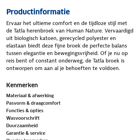
Productinformatie
Ervaar het ultieme comfort en de tijdloze stijl met
de Tatla herenbroek van Human Nature. Vervaardigd
uit biologisch katoen, gerecycled polyester en
elastaan biedt deze fijne broek de perfecte balans
tussen elegantie en bewegingsvrijheid. Of je nu op
reis bent of constant onderweg, de Tatla broek is
ontworpen om aan al je behoeften te voldoen.
Met zijn verzorgde uitstraling is deze broek geschikt
Kenmerken
voor diverse gelegenheden: van formele
Materiaal & afwerking
bijeenkomsten tot ontspannen dagjes uit. Wat de
Pasvorm & draagcomfort
Tatla broek werkelijk uniek maakt, is het
Functies & opties
ongeëvenaarde comfort dat vergelijkbaar is met dat
Wasvoorschrift
van een joggingbroek. Ontdek hoe comfortabel en
Duurzaamheid
flexibel deze broek aanvoelt, zodat je vrij kunt
Garantie & service
bewegen zonder in te leveren op stijl.