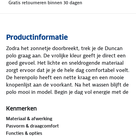
Gratis retourneren binnen 30 dagen
Productinformatie
Zodra het zonnetje doorbreekt, trek je de Duncan
polo graag aan. De vrolijke kleur geeft je direct een
goed gevoel. Het lichte en sneldrogende materiaal
zorgt ervoor dat je je de hele dag comfortabel voelt.
De herenpolo heeft een nette kraag en een mooie
knopenlijst aan de voorkant. Na het wassen blijft de
polo mooi in model. Begin je dag vol energie met de
Duncan polo!
Kenmerken
Bewust onderweg met hergebruikt materiaal:
Materiaal & afwerking
96%
gerecycled polyester
, 4% elastaan
Pasvorm & draagcomfort
Functies & opties
Is je kleding aan vervanging toe? Lever het in bij