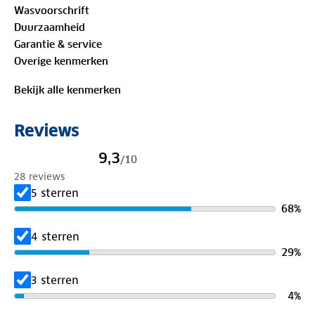
Wasvoorschrift
onze winkels. Wij geven er een nieuwe bestemming
Duurzaamheid
aan.
Garantie & service
Overige kenmerken
Bekijk alle kenmerken
Reviews
9,3
/
10
28 reviews
5 sterren
68
%
4 sterren
29
%
3 sterren
4
%