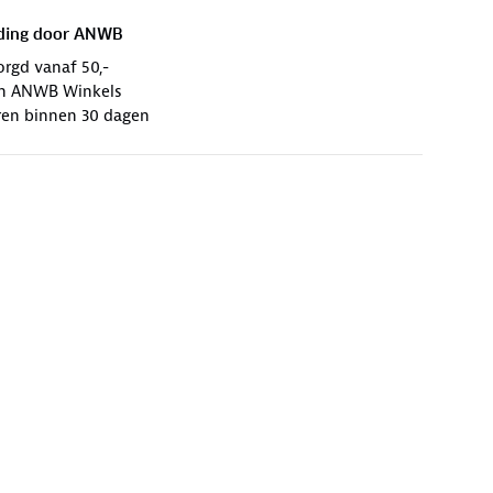
ding door
ANWB
orgd vanaf 50,-
 in ANWB Winkels
ren binnen 30 dagen