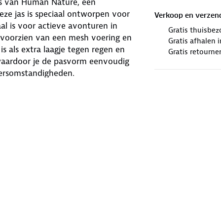
as van Human Nature, een
ze jas is speciaal ontworpen voor
Verkoop en verzen
aal is voor actieve avonturen in
Gratis thuisbez
 voorzien van een mesh voering en
Gratis afhalen
s als extra laagje tegen regen en
Gratis retourne
 waardoor je de pasvorm eenvoudig
ersomstandigheden.
ndrukwekkende
waterdichtheid tot
tensieve activiteiten. Een nieuwe
die zorgt voor betere zichtbaarheid in
chtgewicht ontwerp biedt optimale
ming biedt tegen ongunstige
of simpelweg geniet van een dagje
jouw ideale metgezel. Met de Yenna