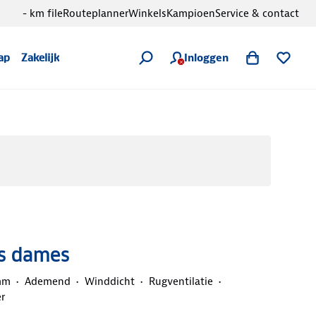
- km file
Routeplanner
Winkels
Kampioen
Service & contact
Inloggen
ap
Zakelijk
as dames
mm
Ademend
Winddicht
Rugventilatie
r