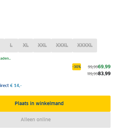
L
XL
XXL
XXXL
XXXXL
laden..
69,99
99,99
-30%
83,99
119,99
irect
€ 14,-
Plaats in winkelmand
Alleen online