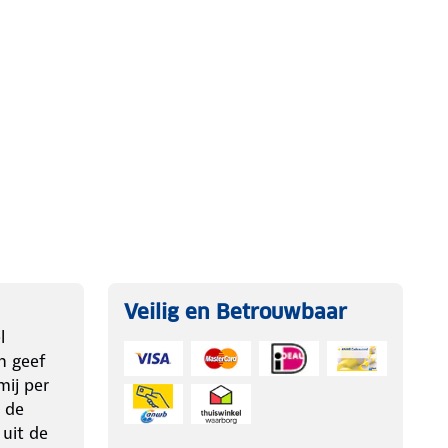
Veilig en Betrouwbaar
l
n geef
ij per
 de
 uit de