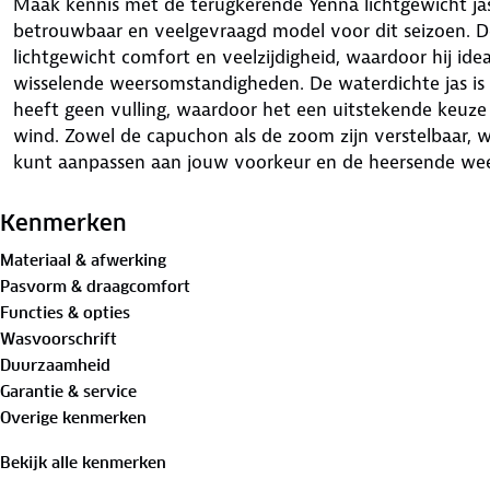
Maak kennis met de terugkerende Yenna lichtgewicht j
betrouwbaar en veelgevraagd model voor dit seizoen. De
lichtgewicht comfort en veelzijdigheid, waardoor hij ide
wisselende weersomstandigheden. De waterdichte jas is
heeft geen vulling, waardoor het een uitstekende keuze i
wind. Zowel de capuchon als de zoom zijn verstelbaar,
kunt aanpassen aan jouw voorkeur en de heersende we
Met een ademend vermogen, getapete naden en een i
Kenmerken
10.000mm
blijf je comfortabel en droog, zelfs tijdens in
Materiaal & afwerking
toevoeging aan deze jas is de uitvouwbare rugreflectie, 
Pasvorm & draagcomfort
het donker en bij slechte weersomstandigheden. Het li
Functies & opties
bewegingsvrijheid, terwijl het toch uitstekende bescher
Wasvoorschrift
weersomstandigheden. Of je nu gaat wandelen, fietsen 
Duurzaamheid
buiten, de Yenna lichtgewicht jas van Human Nature is 
Garantie & service
jas ben je klaar voor elk avontuur!
Overige kenmerken
Materialen:
Bekijk alle kenmerken
Buitenstof: 100% Gerecycled polyester