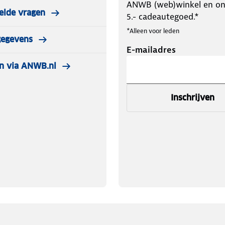
ANWB (web)winkel en o
elde vragen
5.- cadeautegoed.*
*Alleen voor leden
gegevens
E-mailadres
n via ANWB.nl
Inschrijven