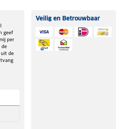
Veilig en Betrouwbaar
l
n geef
ij per
 de
 uit de
ntvang