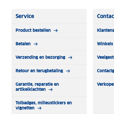
Steden/dorpen/gebieden:
Blamont, Strasburg, Lingols
Offenburg, Celles-sur-Plaine, Obernai, Senones, Barr, Be
Nompatelize, Ville, Lalaye, Hadigny-les-Verrieres, Saint-D
Service
Contac
Bruyeres, Ste-Maire-aux-Mines, Heidolsheim, Epinal, Os
Gerardmer, Colmar, Breisach am Rhein
Product bestellen
Klantens
Bergen/dalen:
Rocher de Mutzig, Champ du Feu, Kai
Rivieren/meren:
Vezouze, Kinzig, Bruche, Meurthe, Mo
Betalen
Winkels 
Schaal:
1 : 50.000
Soort:
Fietskaart, Wandelkaart
Verzending en bezorging
Veelgest
Uitvoering:
Scheur- en watervast
Taal:
Duits
Retour en terugbetaling
Contact
Garantie, reparatie en
Verkope
artikelklachten
Tolbadges, milieustickers en
vignetten