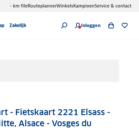
- km file
Routeplanner
Winkels
Kampioen
Service & contact
Inloggen
ap
Zakelijk
t - Fietskaart 2221 Elsass -
tte, Alsace - Vosges du