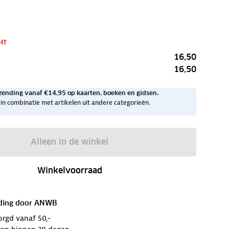
HT
16,50
16,50
zending vanaf €14,95 op kaarten, boeken en gidsen.
ig in combinatie met artikelen uit andere categorieën.
Alleen in de winkel
Winkelvoorraad
ding door
ANWB
orgd vanaf 50,-