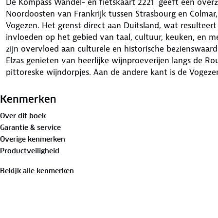
De Kompass Wandel- en fietskaart 2221 geeft een overzi
Noordoosten van Frankrijk tussen Strasbourg en Colmar
Vogezen. Het grenst direct aan Duitsland, wat resulteert
invloeden op het gebied van taal, cultuur, keuken, en m
zijn overvloed aan culturele en historische bezienswaar
Elzas genieten van heerlijke wijnproeverijen langs de Rou
pittoreske wijndorpjes. Aan de andere kant is de Vogez
en natuurliefhebbers. Het is de perfecte bestemming om
van de rust en adembenemende uitzichten.
Kenmerken
Over dit boek
Kompass wandel- en fietskaarten
Garantie & service
De wandel- en fietskaarten van Kompass zijn favoriet o
Overige kenmerken
gedetailleerde wandelkaarten bieden een rijkdom aan t
Productveiligheid
hoogtelijnen, vegetatie, schaduwtekeningen, ingeteken
fietsroutes (MTB). Gevaarlijke routes zijn duidelijk gema
Bekijk alle kenmerken
campings zijn eenvoudig te lokaliseren op deze kaarten.
de kaart vermeld, waardoor ze geschikt zijn voor gebrui
Praktische informatie: