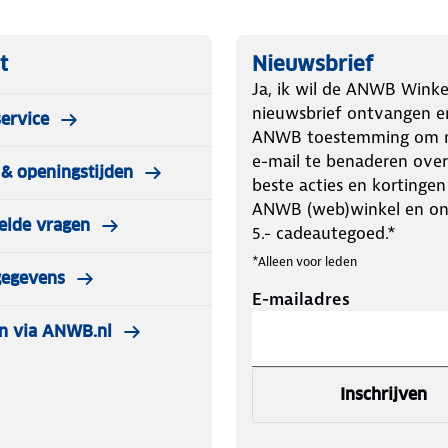
heim, Motigny, Schirmeck, Rosheim,
nfeld, Lahr (Schwarzwald),
ie des Vosges, Selestat, Fontenay,
t
Nieuwsbrief
theim, Champdray, Saint-Nabord,
Ja, ik wil de ANWB Winke
nieuwsbrief ontvangen e
ervice
serstuhl
ANWB toestemming om m
rtagne, Rhein, Ill, Moselle
e-mail te benaderen over
& openingstijden
beste acties en kortingen
ANWB (web)winkel en o
elde vragen
5.- cadeautegoed.*
*Alleen voor leden
gegevens
E-mailadres
n via ANWB.nl
Inschrijven