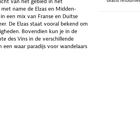
Gratis retourne
cht van het gebied in het
, met name de Elzas en Midden-
 in een mix van Franse en Duitse
eer. De Elzas staat vooral bekend om
digheden. Bovendien kun je in de
te des Vins in de verschillende
en een waar paradijs voor wandelaars
 te wandelen, fietsen en te genieten
nder de wandelliefhebbers. Deze
opografische informatie, waaronder
de wandelroutes en vaak ook
rkeerd. En zelfs berghutten en
 De graden zijn aan de zijkanten van
k met GPS.