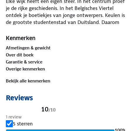
Elke wijk heeft een eigen sfeer. In het centrum proef
je de rijke geschiedenis. In het Belgisches Viertel
ontdek je boetiekjes van jonge ontwerpers. Keulen is
de grootste studentenstad van Duitsland. Daarom
zijn er veel betaalbare cafés, restaurants en bars.
Kenmerken
Time to Momo reisgids Keulen
Afmetingen & gewicht
Met de Time to Momo gids ontdek je Keulen op je
Over dit boek
eigen tempo. Stap in de auto of trein en laat je
Garantie & service
leiden door lokale tips. De routes brengen je langs
Overige kenmerken
bekende plekken én verborgen parels. Denk aan
leuke restaurants, musea, winkels en
Bekijk alle kenmerken
bezienswaardigheden. Je vermijdt de drukke
winkelstraten en wandelt langs gezellige cafés en
Reviews
originele conceptstores.
10
/
10
Wat zit er in de gids?
1 review
✓ Uitneembare plattegrond
5 sterren
✓ 1 route door verrassend Bonn
100
%