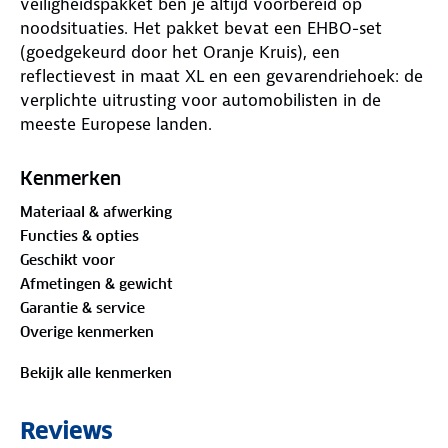
veiligheidspakket ben je altijd voorbereid op
noodsituaties. Het pakket bevat een EHBO-set
(goedgekeurd door het Oranje Kruis), een
reflectievest in maat XL en een gevarendriehoek: de
verplichte uitrusting voor automobilisten in de
meeste Europese landen.
Inhoud veilig onderweg pakket:
Kenmerken
✓ 1 splinterpincet
Materiaal & afwerking
✓ 1 eerste hulp schaar
Functies & opties
✓ 1 gebruiksaanwijzing
Geschikt voor
✓ 1 gevarendriehoek R27
Afmetingen & gewicht
✓ 1 stappenplan Eerste Hulp
Garantie & service
✓ 1 reinigingsvloeistof 30 ml
Overige kenmerken
✓ 1 hechtpleister 5 m x 2.5 cm
✓ 2 verbanddoeken 60 x 80 cm
Bekijk alle kenmerken
✓ 1 vingerverband 4 m x 2.5 cm
✓ 1 reddingsdeken/isoleerdeken
Reviews
✓ 3 gaaskompressen 5 x 8.5 cm