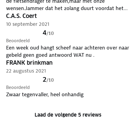
de fietsendrager te maken,maar met onze
wensen.Jammer dat het zolang duurt voordat het
aankoop bedrag wordt terug gestort. m,vr gr.
C.A.S. Coert
10 september 2021
4
/
10
Beoordeeld
Een week oud hangt scheef naar achteren over naar
gebeld geen goed antwoord WAT nu .
FRANK brinkman
22 augustus 2021
2
/
10
Beoordeeld
Zwaar tegenvaller, heel onhandig
Laad de volgende 5 reviews