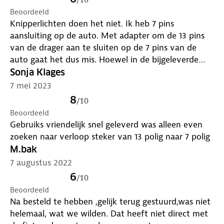
Beoordeeld
Knipperlichten doen het niet. Ik heb 7 pins
aansluiting op de auto. Met adapter om de 13 pins
van de drager aan te sluiten op de 7 pins van de
auto gaat het dus mis. Hoewel in de bijgeleverde
onduidelijke handleiding ( bij optioneel) wordt
Sonja Klages
beweerd dat dat moet kunnen. Ik heb spijt van mijn
7 mei 2023
aankoop.
8
/
10
Beoordeeld
Gebruiks vriendelijk snel geleverd was alleen even
zoeken naar verloop steker van 13 polig naar 7 polig
M.bak
7 augustus 2022
6
/
10
Beoordeeld
Na besteld te hebben ,gelijk terug gestuurd,was niet
helemaal, wat we wilden. Dat heeft niet direct met