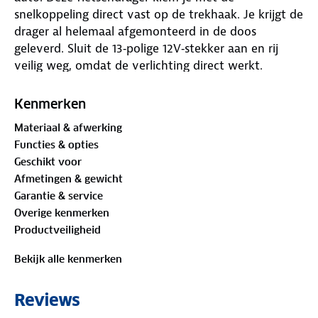
snelkoppeling direct vast op de trekhaak. Je krijgt de
drager al helemaal afgemonteerd in de doos
geleverd. Sluit de 13‑polige 12V‑stekker aan en rij
veilig weg, omdat de verlichting direct werkt.
Kantel de Twinny Load e‑Carrier fietsendrager met
Kenmerken
de hand als je nog even bij de spullen in de
Materiaal & afwerking
kofferbak moet. De fietsen blijven dan gewoon
Functies & opties
stevig op de drager staan. Deze RDW‑goedgekeurde
Geschikt voor
(E4‑26R) fietsendrager voldoet aan de Europese
Afmetingen & gewicht
richtlijnen en is gemakkelijk in het gebruik. Zoek de
Garantie & service
mooiste fietspaden op en neem je eigen tweewieler
Overige kenmerken
overal mee naartoe.
Productveiligheid
Specificaties Twinny Load e-Carrier II
Bekijk alle kenmerken
fietsendrager
✓ Verlichting: ja (5‑functie), met 13‑polige stekker
Reviews
✓ Afmeting gebruiksklaar: 880 x 620 x 700 mm