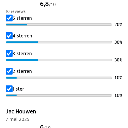
✓ Afmeting verpakking: 1000 x 800 x 270 mm
6,8
/
10
✓ Wielgoten: kunststof, instelbaar in lengte
10 reviews
✓ Aantal fietsen: twee (elektrische) fietsen
5 sterren
✓ Koppeling op trekhaak: Swing‑koppeling
20
%
✓ Drager afsluitbaar op voertuig: ja
✓ Fiets afsluitbaar op drager: ja
4 sterren
✓ Wielbevestiging: snelsluiting
30
%
✓ Kantelbaar: ja, handbediend
3 sterren
✓ Materiaal: metaal/kunststof
30
%
✓ Afgemonteerd in doos: ja
✓ Netto belastbaar: 59 kg
2 sterren
✓ Gewicht drager: 16 kg
10
%
✓ Opklapbaar: nee
1 ster
✓ Garantie: 2 jaar
10
%
Jac Houwen
7 mei 2025
6
/
10