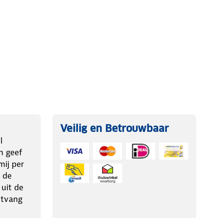
Veilig en Betrouwbaar
l
n geef
ij per
 de
 uit de
ntvang