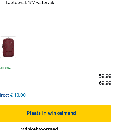
n
Laptopvak 17”/ watervak
laden..
59,99
69,99
irect
€ 10,00
Plaats in winkelmand
Winkelvoorraad