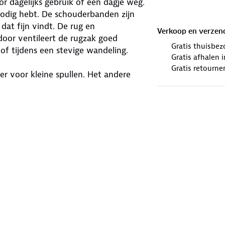
r dagelijks gebruik of een dagje weg.
nodig hebt. De schouderbanden zijn
j dat fijn vindt. De rug en
Verkoop en verzen
or ventileert de rugzak goed
Gratis thuisbez
 of tijdens een stevige wandeling.
Gratis afhalen
Gratis retourne
er voor kleine spullen. Het andere
Zo blijft alles netjes op zijn plek.
voor een flesje water. Komt er regen?
n rits aan de onderkant. De rugzak is
n.
n 7.4. Daarmee eindigde hij op de
el draagcomfort.