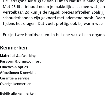
De Tarragona Air rugzak van Human Nature is handig voo
Met 25 liter inhoud neem je makkelijk alles mee wat je 
verstelbaar. Zo kun je de rugzak precies afstellen zoals ji
schouderbanden zijn gevoerd met ademend mesh. Daardo
tijdens het dragen. Dat voelt prettig, ook bij warm weer
Er zijn twee hoofdvakken. In het ene vak zit een organis
vak heeft ruimte voor een 17 inch laptop en een waterzak. 
Aan de zijkanten zitten elastische vakken, bijvoorbeeld 
Kenmerken
Dan pak je snel de regenhoes. Die zit verstopt achter ee
Materiaal & afwerking
28 x 19 x 47 cm groot en verkrijgbaar in meerdere kleure
Pasvorm & draagcomfort
Functies & opties
In de ANWB
Rugzakkentest 2025
scoorde deze rugzak ee
Afmetingen & gewicht
zevende plek. Een fijne rugzak met slimme details en ve
Garantie & service
Overige kenmerken
Bekijk alle kenmerken