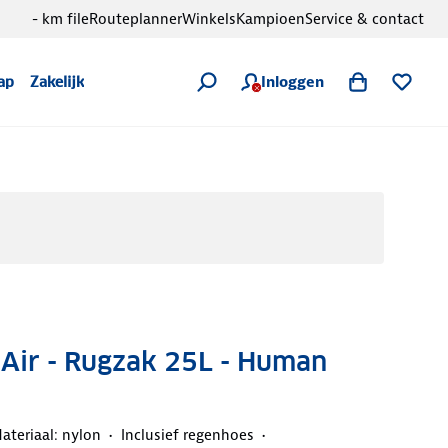
- km file
Routeplanner
Winkels
Kampioen
Service & contact
Inloggen
ap
Zakelijk
 Air - Rugzak 25L - Human
ateriaal: nylon
Inclusief regenhoes