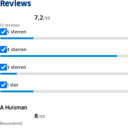
Reviews
7,2
/
10
12 reviews
5 sterren
4 sterren
3 sterren
1 ster
A Huisman
8
/
10
Beoordeeld