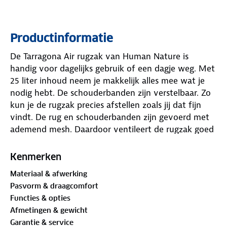
Productinformatie
De Tarragona Air rugzak van Human Nature is
handig voor dagelijks gebruik of een dagje weg. Met
25 liter inhoud neem je makkelijk alles mee wat je
nodig hebt. De schouderbanden zijn verstelbaar. Zo
kun je de rugzak precies afstellen zoals jij dat fijn
vindt. De rug en schouderbanden zijn gevoerd met
ademend mesh. Daardoor ventileert de rugzak goed
tijdens het dragen. Dat voelt prettig, ook bij warm
weer of tijdens een stevige wandeling.
Kenmerken
Materiaal & afwerking
Er zijn twee hoofdvakken. In het ene vak zit een
Pasvorm & draagcomfort
organiser voor kleine spullen. Het andere vak heeft
Functies & opties
ruimte voor een 17 inch laptop en een waterzak. Zo
Afmetingen & gewicht
blijft alles netjes op zijn plek. Aan de zijkanten zitten
Garantie & service
elastische vakken, bijvoorbeeld voor een flesje